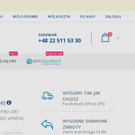
TO
MÓJ SCHOWEK
MÓJ KOSZYK
DO KASY
ZALOGUJ
0
ZADZWOŃ
+48 22 511 53 30
HOT!
ZAPISZ SIĘ!
Z FILTRY
WYŚLEMY TAK JAK
CHCESZ
se)
Paczkomaty, InPost, DPD.
 DEFRO DRT
 (ISO ePM10)
WYGODNE DARMOWE
ZWROTY
Zwróć w przeciągu 14 dni
czytaj dalej...