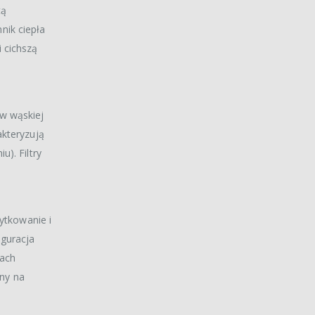
tą
nik ciepła
 cichszą
 w wąskiej
akteryzują
). Filtry
ytkowanie i
iguracja
łach
ny na