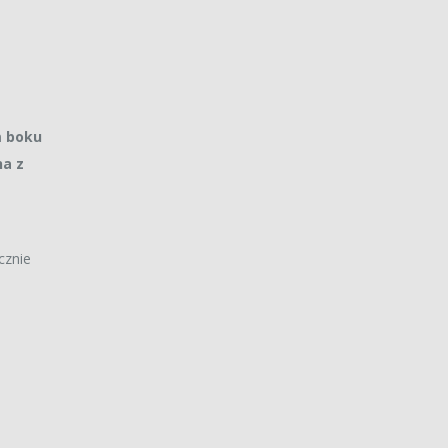
m boku
na z
cznie