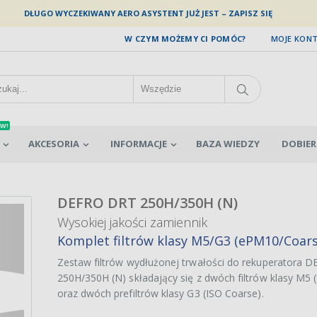
DŁUGO WYCZEKIWANY AERO ASYSTENT JUŻ JEST – ZAPISZ SIĘ
W CZYM MOŻEMY CI POMÓC?
MOJE KON
W!
AKCESORIA
INFORMACJE
BAZA WIEDZY
DOBIER
DEFRO DRT 250H/350H (N)
Wysokiej jakości zamiennik
Komplet filtrów klasy M5/G3 (ePM10/Coar
Zestaw filtrów wydłużonej trwałości do rekuperatora
250H/350H (N) składający się z dwóch filtrów klasy M5
oraz dwóch prefiltrów klasy G3 (ISO Coarse).