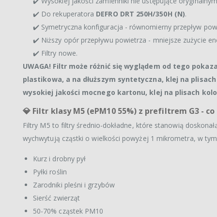
✔️ Wysokiej jakości zamienniki nie ustępujące oryginalnym 
✔️ Do rekuperatora
DEFRO DRT 250H/350H (N)
.
✔️ Symetryczna konfiguracja - równomierny przepływ powi
✔️ Niższy opór przepływu powietrza - mniejsze zużycie ene
✔️ Filtry nowe.
UWAGA! Filtr może różnić się wyglądem od tego pokaza
plastikowa, a na dłuższym syntetyczna, klej na plisac
wysokiej jakości mocnego kartonu, klej na plisach kolo
💎
Filtr klasy M5 (ePM10 55%) z prefiltrem G3 - c
Filtry M5 to filtry średnio-dokładne, które stanowią dosko
wychwytują cząstki o wielkości powyżej 1 mikrometra, w tym
Kurz i drobny pył
Pyłki roślin
Zarodniki pleśni i grzybów
Sierść zwierząt
50-70% cząstek PM10