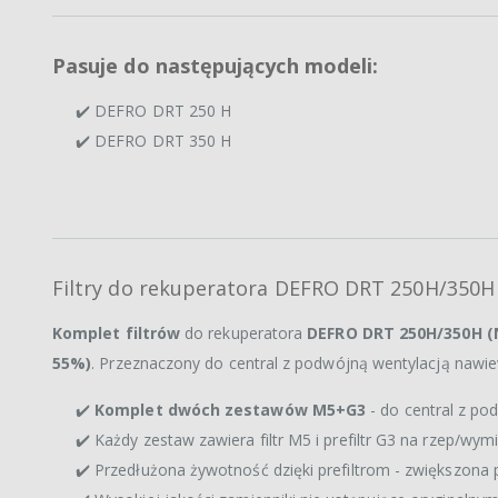
Pasuje do następujących modeli:
✔️ DEFRO DRT 250 H
✔️ DEFRO DRT 350 H
Filtry do rekuperatora DEFRO DRT 250H/350H 
Komplet filtrów
do rekuperatora
DEFRO DRT 250H/350H (
55%)
. Przeznaczony do central z podwójną wentylacją nawie
✔️
Komplet dwóch zestawów M5+G3
- do central z po
✔️ Każdy zestaw zawiera filtr M5 i prefiltr G3 na rzep/wy
✔️ Przedłużona żywotność dzięki prefiltrom - zwiększona