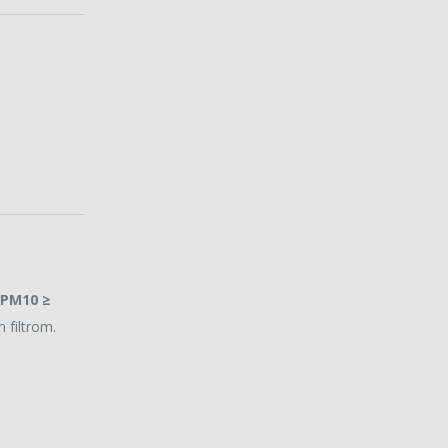
ePM10 ≥
 filtrom.