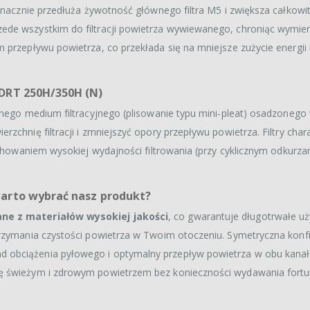
 znacznie przedłuża żywotność głównego filtra M5 i zwiększa całkowi
ede wszystkim do filtracji powietrza wywiewanego, chroniąc wymien
 przepływu powietrza, co przekłada się na mniejsze zużycie energii i
 DRT 250H/350H (N)
znego medium filtracyjnego (plisowanie typu mini-pleat) osadzonego
zchnię filtracji i zmniejszyć opory przepływu powietrza. Filtry char
chowaniem wysokiej wydajności filtrowania (przy cyklicznym odkurzaniu
warto wybrać nasz produkt?
ne z materiałów wysokiej jakości
, co gwarantuje długotrwałe uż
trzymania czystości powietrza w Twoim otoczeniu. Symetryczna konf
 obciążenia pyłowego i optymalny przepływ powietrza w obu kana
ię świeżym i zdrowym powietrzem bez konieczności wydawania fortu