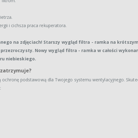
filtrom.
etrza.
rgii i cichsza praca rekuperatora.
nego na zdjęciach! Starszy wygląd filtra - ramka na krótszy
h przezroczysty. Nowy wygląd filtra - ramka w całości wykona
ru niebieskiego.
o zatrzymuje?
nałą ochronę podstawową dla Twojego systemu wentylacyjnego. Skute
: