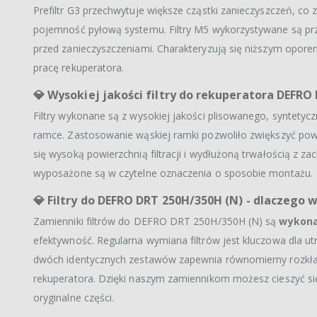
Prefiltr G3 przechwytuje większe cząstki zanieczyszczeń, co
pojemność pyłową systemu. Filtry M5 wykorzystywane są prz
przed zanieczyszczeniami. Charakteryzują się niższym oporem
pracę rekuperatora.
💎
Wysokiej jakości filtry do rekuperatora DEFRO
Filtry wykonane są z wysokiej jakości plisowanego, syntetyc
ramce. Zastosowanie wąskiej ramki pozwoliło zwiększyć powier
się wysoką powierzchnią filtracji i wydłużoną trwałością z za
wyposażone są w czytelne oznaczenia o sposobie montażu.
💎
Filtry do DEFRO DRT 250H/350H (N) - dlaczego 
Zamienniki filtrów do DEFRO DRT 250H/350H (N) są
wykona
efektywność. Regularna wymiana filtrów jest kluczowa dla u
dwóch identycznych zestawów zapewnia równomierny rozkład
rekuperatora. Dzięki naszym zamiennikom możesz cieszyć s
oryginalne części.