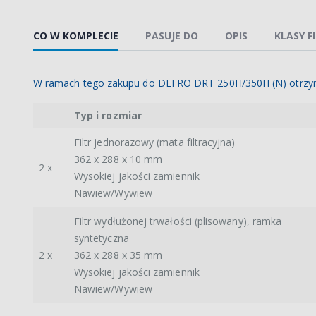
CO W KOMPLECIE
PASUJE DO
OPIS
KLASY F
W ramach tego zakupu do DEFRO DRT 250H/350H (N) otrzy
Typ i rozmiar
Filtr jednorazowy (mata filtracyjna)
362 x 288 x 10 mm
2 x
Wysokiej jakości zamiennik
Nawiew/Wywiew
Filtr wydłużonej trwałości (plisowany), ramka
syntetyczna
2 x
362 x 288 x 35 mm
Wysokiej jakości zamiennik
Nawiew/Wywiew