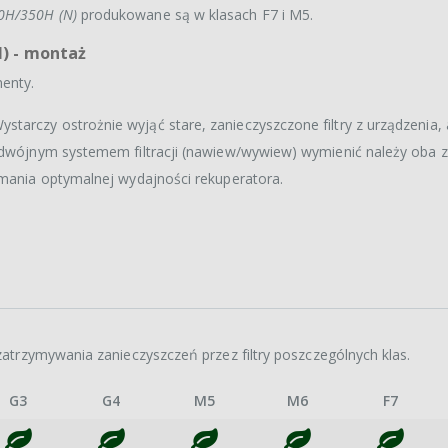
0H/350H (N)
produkowane są w klasach F7 i M5.
N) - montaż
enty.
arczy ostrożnie wyjąć stare, zanieczyszczone filtry z urządzenia, 
podwójnym systemem filtracji (nawiew/wywiew) wymienić należy oba 
ymania optymalnej wydajności rekuperatora.
atrzymywania zanieczyszczeń przez filtry poszczególnych klas.
G3
G4
M5
M6
F7