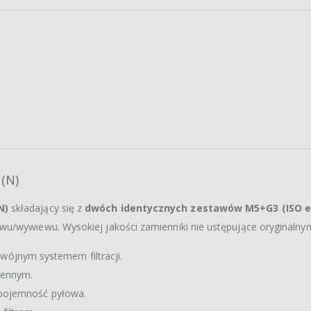
(N)
N)
składający się z
dwóch identycznych zestawów M5+G3 (ISO 
wu/wywiewu. Wysokiej jakości zamienniki nie ustępujące oryginalnym
dwójnym systemem filtracji.
miennym.
 pojemność pyłowa.