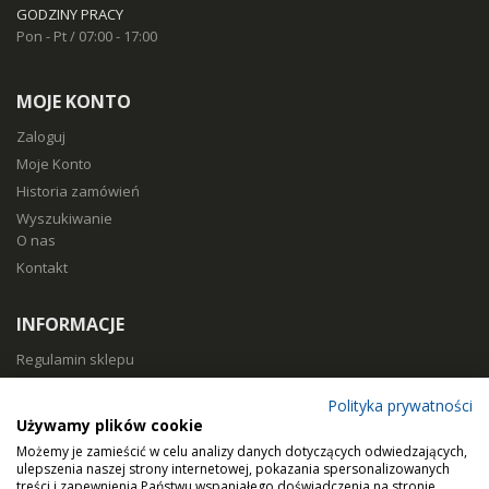
GODZINY PRACY
Pon - Pt / 07:00 - 17:00
MOJE KONTO
Zaloguj
Moje Konto
Historia zamówień
Wyszukiwanie
O nas
Kontakt
INFORMACJE
Regulamin sklepu
Polityka prywatności
Polityka prywatności
Sposoby płatności
Używamy plików cookie
Koszty i czas dostawy
Możemy je zamieścić w celu analizy danych dotyczących odwiedzających,
Zwroty i reklamacje
ulepszenia naszej strony internetowej, pokazania spersonalizowanych
treści i zapewnienia Państwu wspaniałego doświadczenia na stronie