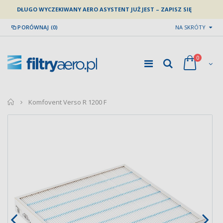
DŁUGO WYCZEKIWANY AERO ASYSTENT JUŻ JEST – ZAPISZ SIĘ
PORÓWNAJ (0)
NA SKRÓTY
0
home
Komfovent Verso R 1200 F