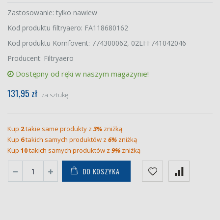
Zastosowanie: tylko nawiew
Kod produktu filtryaero: FA118680162
Kod produktu Komfovent: 774300062, 02EFF741042046
Producent: Filtryaero
Dostępny od ręki w naszym magazynie!
131,95 zł
za sztukę
Kup
2
takie same produkty z
3%
zniżką
Kup
6
takich samych produktów z
6%
zniżką
Kup
10
takich samych produktów z
9%
zniżką
DO KOSZYKA