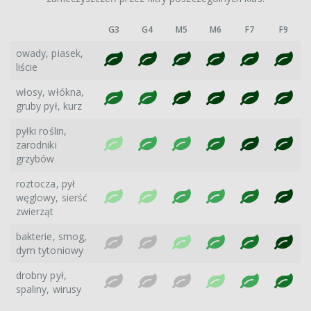
G3
G4
M5
M6
F7
F9
owady, piasek,
liście
włosy, włókna,
gruby pył, kurz
pyłki roślin,
zarodniki
grzybów
roztocza, pył
węglowy, sierść
zwierząt
bakterie, smog,
dym tytoniowy
drobny pył,
spaliny, wirusy