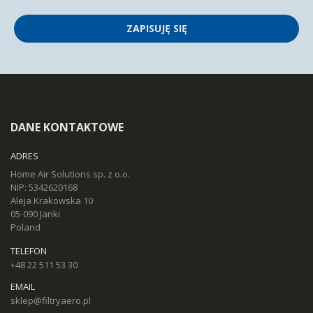
ZAPISUJĘ SIĘ
DANE KONTAKTOWE
ADRES
Home Air Solutions sp. z o.o.
NIP: 5342620168
Aleja Krakowska 10
05-090 Janki
Poland
TELEFON
+48 22 511 53 30
EMAIL
sklep@filtryaero.pl