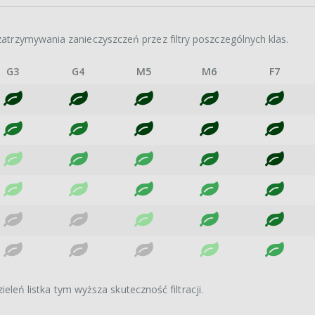
atrzymywania zanieczyszczeń przez filtry poszczególnych klas.
G3
G4
M5
M6
F7
ieleń listka tym wyższa skuteczność filtracji.