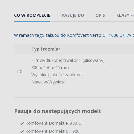
CO W KOMPLECIE
PASUJE DO
OPIS
KLASY F
W ramach tego zakupu do Komfovent Verso CF 1000 U/H/V o
Typ i rozmiar
Filtr wydłużonej trwałości (plisowany)
800 x 400 x 46 mm
1 x
Wysokiej jakości zamiennik
Nawiew/Wywiew
Pasuje do następujących modeli:
✔️ Komfovent Domekt R 900 U
✔️ Komfovent Domekt CF 900