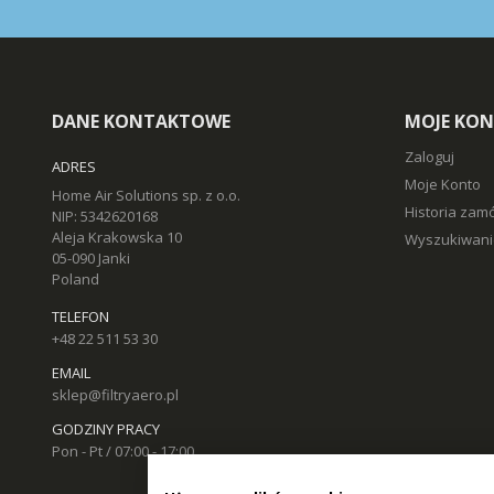
DANE KONTAKTOWE
MOJE KO
Zaloguj
ADRES
Moje Konto
Home Air Solutions sp. z o.o.
Historia zam
NIP: 5342620168
Aleja Krakowska 10
Wyszukiwani
05-090 Janki
Poland
TELEFON
+48 22 511 53 30
EMAIL
sklep@filtryaero.pl
GODZINY PRACY
Pon - Pt / 07:00 - 17:00