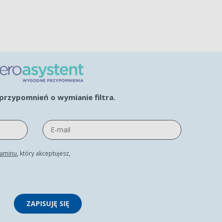
rzypomnień o wymianie filtra.
laminu
, który akceptujesz,
ZAPISUJĘ SIĘ