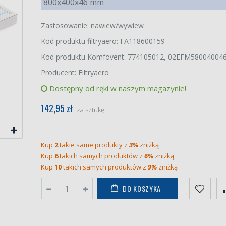
800x400x46 mm
Zastosowanie: nawiew/wywiew
Kod produktu filtryaero: FA118600159
Kod produktu Komfovent: 774105012, 02EFM58004004
Producent: Filtryaero
Dostępny od ręki w naszym magazynie!
142,95 zł
za sztukę
Kup
2
takie same produkty z
3%
zniżką
Kup
6
takich samych produktów z
6%
zniżką
Kup
10
takich samych produktów z
9%
zniżką
DO KOSZYKA