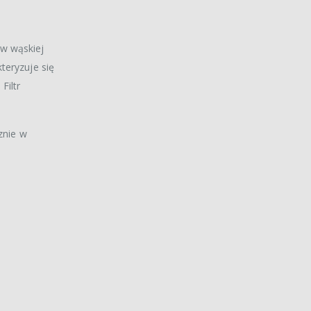
 w wąskiej
teryzuje się
Filtr
znie w