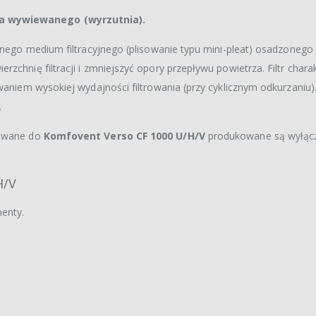
za wywiewanego (wyrzutnia).
cznego medium filtracyjnego (plisowanie typu mini-pleat) osadzonego
chnię filtracji i zmniejszyć opory przepływu powietrza. Filtr charak
aniem wysokiej wydajności filtrowania (przy cyklicznym odkurzaniu). 
.
owane do
Komfovent Verso CF 1000 U/H/V
produkowane są wyłąc
H/V
enty.