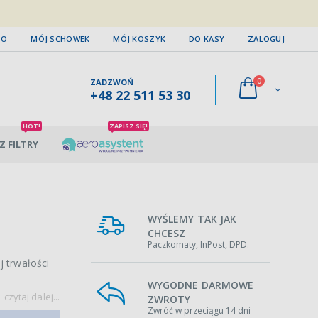
TO
MÓJ SCHOWEK
MÓJ KOSZYK
DO KASY
ZALOGUJ
0
ZADZWOŃ
+48 22 511 53 30
HOT!
ZAPISZ SIĘ!
Z FILTRY
WYŚLEMY TAK JAK
CHCESZ
Paczkomaty, InPost, DPD.
j trwałości
WYGODNE DARMOWE
czytaj dalej...
ZWROTY
Zwróć w przeciągu 14 dni