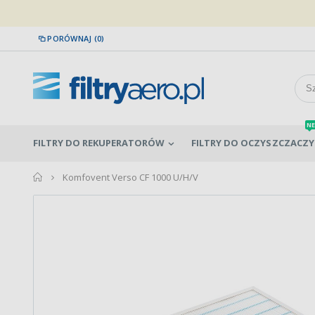
PORÓWNAJ (0)
NE
FILTRY DO REKUPERATORÓW
FILTRY DO OCZYSZCZACZY
home
Komfovent Verso CF 1000 U/H/V