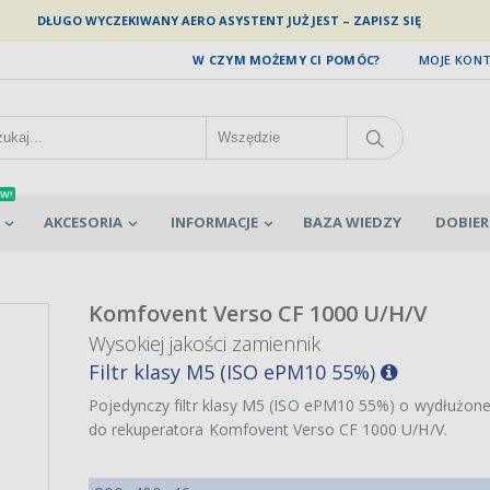
DŁUGO WYCZEKIWANY AERO ASYSTENT JUŻ JEST – ZAPISZ SIĘ
W CZYM MOŻEMY CI POMÓC?
MOJE KON
W!
AKCESORIA
INFORMACJE
BAZA WIEDZY
DOBIER
Komfovent Verso CF 1000 U/H/V
Wysokiej jakości zamiennik
Filtr klasy M5 (ISO ePM10 55%)
Pojedynczy filtr klasy M5 (ISO ePM10 55%) o wydłużone
do rekuperatora Komfovent Verso CF 1000 U/H/V.