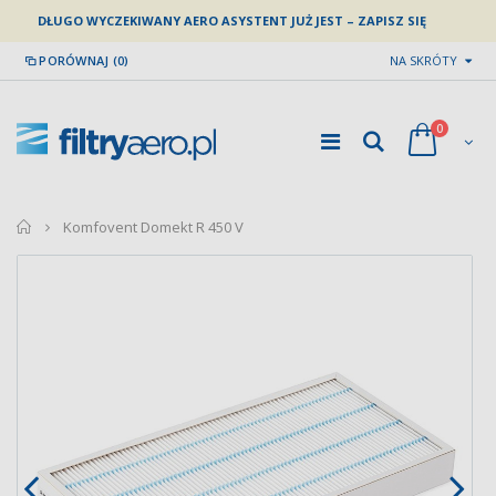
DŁUGO WYCZEKIWANY AERO ASYSTENT JUŻ JEST – ZAPISZ SIĘ
PORÓWNAJ (0)
NA SKRÓTY
0
home
Komfovent Domekt R 450 V