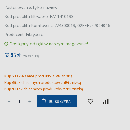
Zastosowanie: tylko nawiew
Kod produktu filtryaero: FA11410133
Kod produktu Komfovent: 774300013, 02EFF747024046
Producent: Filtryaero
Dostępny od ręki w naszym magazynie!
63,95 zł
za sztukę
Kup
2
takie same produkty z
3%
zniżką
Kup
6
takich samych produktów z
6%
zniżką
Kup
10
takich samych produktów z
9%
zniżką
DO KOSZYKA