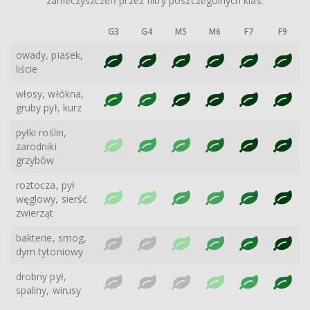
zanieczyszczeń przez filtry poszczególnych klas.
G3
G4
M5
M6
F7
F9
owady, piasek,
liście
włosy, włókna,
gruby pył, kurz
pyłki roślin,
zarodniki
grzybów
roztocza, pył
węglowy, sierść
zwierząt
bakterie, smog,
dym tytoniowy
drobny pył,
spaliny, wirusy