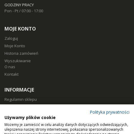
GODZINY PRACY
Pon - Pt / 07:00 - 17:00
MOJE KONTO
Zaloguj
Moje Konto
Historia zamówień
Wyszukiwanie
O nas
Kontakt
INFORMACJE
Regulamin sklepu
Polityka prywatności
Polityka prywatności
Sposoby płatności
Używamy plików cookie
Koszty i czas dostawy
Możemy je zamieścić w celu analizy danych dotyczących odwiedzających,
Zwroty i reklamacje
ulepszenia naszej strony internetowej, pokazania spersonalizowanych