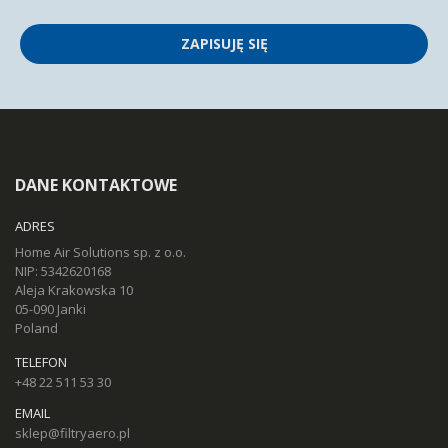
ZAPISUJĘ SIĘ
DANE KONTAKTOWE
ADRES
Home Air Solutions sp. z o.o.
NIP: 5342620168
Aleja Krakowska 10
05-090 Janki
Poland
TELEFON
+48 22 511 53 30
EMAIL
sklep@filtryaero.pl