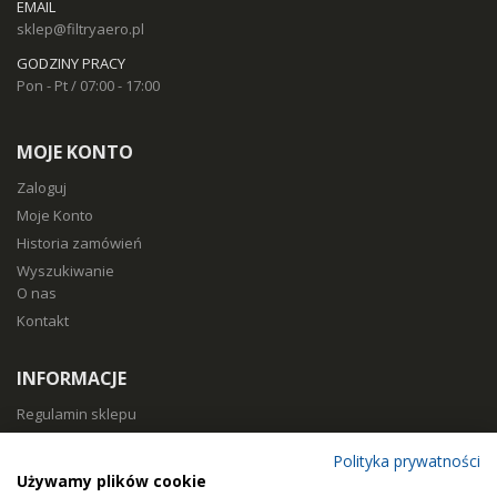
EMAIL
sklep@filtryaero.pl
GODZINY PRACY
Pon - Pt / 07:00 - 17:00
MOJE KONTO
Zaloguj
Moje Konto
Historia zamówień
Wyszukiwanie
O nas
Kontakt
INFORMACJE
Regulamin sklepu
Polityka prywatności
Polityka prywatności
Sposoby płatności
Używamy plików cookie