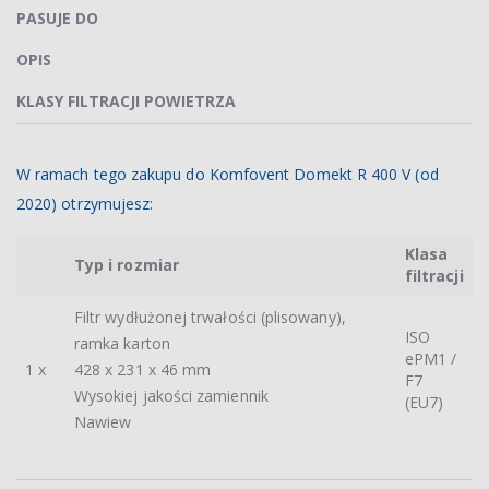
PASUJE DO
OPIS
KLASY FILTRACJI POWIETRZA
W ramach tego zakupu do Komfovent Domekt R 400 V (od
2020) otrzymujesz:
Klasa
Typ i rozmiar
filtracji
Filtr wydłużonej trwałości (plisowany),
ISO
ramka karton
ePM1 /
1 x
428 x 231 x 46 mm
F7
Wysokiej jakości zamiennik
(EU7)
Nawiew