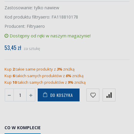
Zastosowanie: tylko nawiew
Kod produktu filtryaero: FA118810178
Producent: Filtryaero
Dostępny od ręki w naszym magazynie!
53,45 zł
za sztukę
Kup
2
takie same produkty z
3%
zniżką
Kup
6
takich samych produktów z
6%
zniżką
Kup
10
takich samych produktów z
9%
zniżką
DO KOSZYKA
CO W KOMPLECIE