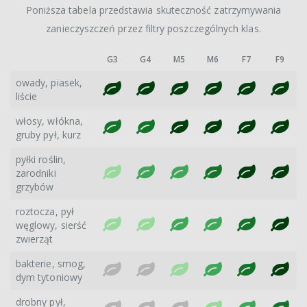
Poniższa tabela przedstawia skuteczność zatrzymywania
zanieczyszczeń przez filtry poszczególnych klas.
G3
G4
M5
M6
F7
F9
owady, piasek,
liście
włosy, włókna,
gruby pył, kurz
pyłki roślin,
zarodniki
grzybów
roztocza, pył
węglowy, sierść
zwierząt
bakterie, smog,
dym tytoniowy
drobny pył,