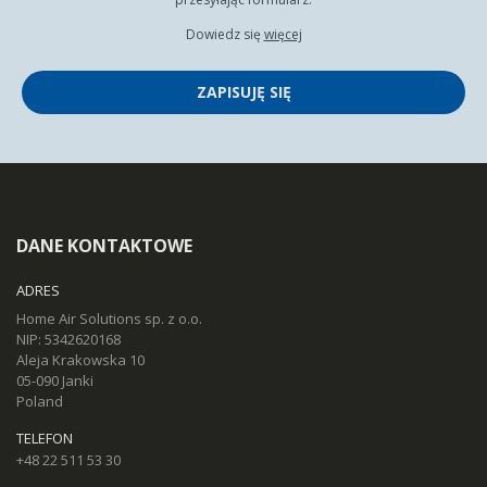
Dowiedz się
więcej
ZAPISUJĘ SIĘ
DANE KONTAKTOWE
ADRES
Home Air Solutions sp. z o.o.
NIP: 5342620168
Aleja Krakowska 10
05-090 Janki
Poland
TELEFON
+48 22 511 53 30