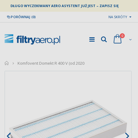
DŁUGO WYCZEKIWANY AERO ASYSTENT JUŻ JEST – ZAPISZ SIĘ
PORÓWNAJ (0)
NA SKRÓTY
0
home
Komfovent Domekt R 400 V (od 2020