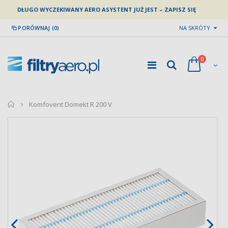
DŁUGO WYCZEKIWANY AERO ASYSTENT JUŻ JEST – ZAPISZ SIĘ
PORÓWNAJ (0)
NA SKRÓTY
0
home
Komfovent Domekt R 200 V