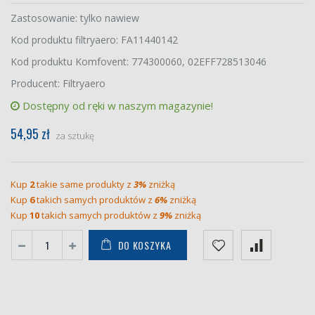
Zastosowanie: tylko nawiew
Kod produktu filtryaero: FA11440142
Kod produktu Komfovent: 774300060, 02EFF728513046
Producent: Filtryaero
Dostępny od ręki w naszym magazynie!
54,95 zł
za sztukę
Kup
2
takie same produkty z
3%
zniżką
Kup
6
takich samych produktów z
6%
zniżką
Kup
10
takich samych produktów z
9%
zniżką
DO KOSZYKA