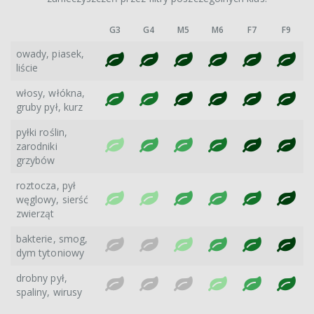
G3
G4
M5
M6
F7
F9
owady, piasek,
liście
włosy, włókna,
gruby pył, kurz
pyłki roślin,
zarodniki
grzybów
roztocza, pył
węglowy, sierść
zwierząt
bakterie, smog,
dym tytoniowy
drobny pył,
spaliny, wirusy