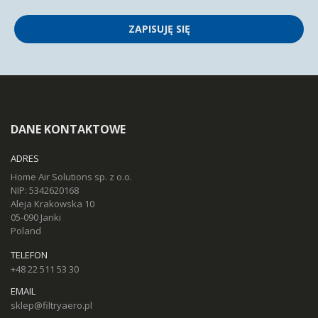
ZAPISUJĘ SIĘ
DANE KONTAKTOWE
ADRES
Home Air Solutions sp. z o.o.
NIP: 5342620168
Aleja Krakowska 10
05-090 Janki
Poland
TELEFON
+48 22 511 53 30
EMAIL
sklep@filtryaero.pl