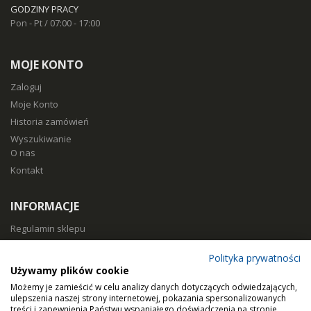
GODZINY PRACY
Pon - Pt / 07:00 - 17:00
MOJE KONTO
Zaloguj
Moje Konto
Historia zamówień
Wyszukiwanie
O nas
Kontakt
INFORMACJE
Regulamin sklepu
Polityka prywatności
Polityka prywatności
Sposoby płatności
Używamy plików cookie
Koszty i czas dostawy
Możemy je zamieścić w celu analizy danych dotyczących odwiedzających,
Zwroty i reklamacje
ulepszenia naszej strony internetowej, pokazania spersonalizowanych
treści i zapewnienia Państwu wspaniałego doświadczenia na stronie