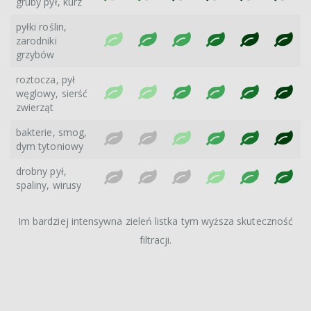
gruby pył, kurz
pyłki roślin,
zarodniki
grzybów
roztocza, pył
węglowy, sierść
zwierząt
bakterie, smog,
dym tytoniowy
drobny pył,
spaliny, wirusy
Im bardziej intensywna zieleń listka tym wyższa skuteczność
filtracji.