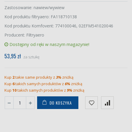
Zastosowanie: nawiew/wywiew
Kod produktu filtryaero: FA118710138
Kod produktu Komfovent: 774100046, 02EFM541020046
Producent: Filtryaero
Dostępny od ręki w naszym magazynie!
53,95 zł
za sztukę
Kup
2
takie same produkty z
3%
zniżką
Kup
6
takich samych produktów z
6%
zniżką
Kup
10
takich samych produktów z
9%
zniżką
DO KOSZYKA