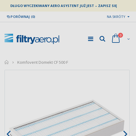
DŁUGO WYCZEKIWANY AERO ASYSTENT JUŻ JEST – ZAPISZ SIĘ
PORÓWNAJ (0)
NA SKRÓTY
0
home
Komfovent Domekt CF 500 F