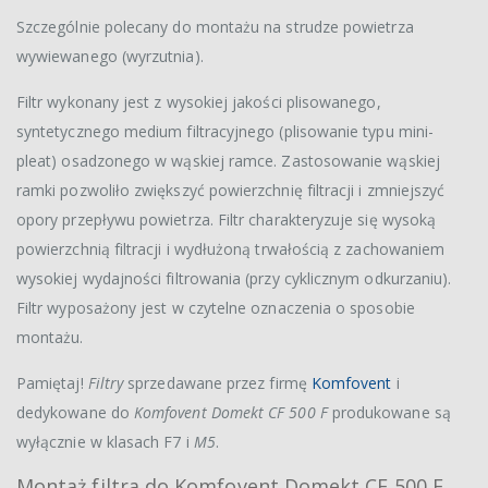
Szczególnie polecany do montażu na strudze powietrza
wywiewanego (wyrzutnia).
Filtr wykonany jest z wysokiej jakości plisowanego,
syntetycznego medium filtracyjnego (plisowanie typu mini-
pleat) osadzonego w wąskiej ramce. Zastosowanie wąskiej
ramki pozwoliło zwiększyć powierzchnię filtracji i zmniejszyć
opory przepływu powietrza. Filtr charakteryzuje się wysoką
powierzchnią filtracji i wydłużoną trwałością z zachowaniem
wysokiej wydajności filtrowania (przy cyklicznym odkurzaniu).
Filtr wyposażony jest w czytelne oznaczenia o sposobie
montażu.
Pamiętaj!
Filtry
sprzedawane przez firmę
Komfovent
i
dedykowane do
Komfovent Domekt CF 500 F
produkowane są
wyłącznie w klasach F7 i
M5
.
Montaż filtra do Komfovent Domekt CF 500 F