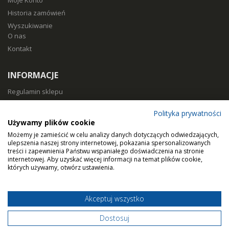
Moje Konto
Historia zamówień
Wyszukiwanie
O nas
Kontakt
INFORMACJE
Regulamin sklepu
Polityka prywatności
Polityka prywatności
Sposoby płatności
Używamy plików cookie
Koszty i czas dostawy
Możemy je zamieścić w celu analizy danych dotyczących odwiedzających,
Zwroty i reklamacje
ulepszenia naszej strony internetowej, pokazania spersonalizowanych
treści i zapewnienia Państwu wspaniałego doświadczenia na stronie
Klasy filtracji
internetowej. Aby uzyskać więcej informacji na temat plików cookie,
Dobierz filtry
których używamy, otwórz ustawienia.
Akceptuj wszystko
© Home Air Solutions sp. z o.o. - filtryaero.pl.
Filtry do rekuperacji.
Dostosuj
Wszystkie prawa zastrzeżone.