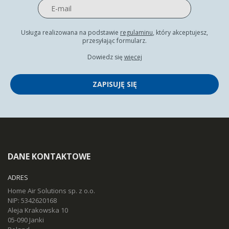
Usługa realizowana na podstawie
regulaminu
, który akceptujesz,
przesyłając formularz.
Dowiedz się
więcej
ZAPISUJĘ SIĘ
DANE KONTAKTOWE
ADRES
Home Air Solutions sp. z o.o.
NIP: 5342620168
Aleja Krakowska 10
05-090 Janki