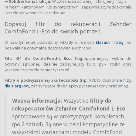
➡
Solidna konstrukcja:
W zależności od wersji, oferujemy filtry z
ramkami kartonowymi lub syntetycznymi, zapewniającymi doskonałą
szczelność wewnątrz urządzenia.
Dopasuj filtr do rekuperacji Zehnder
ComfoFond L-Eco do swoich potrzeb
W asortymencie posiadamy wkłady o różnych
klasach filtracji
, co
pozwala na optymalne dostosowanie ochrony:
Filtr G4 do ComfoFond-L Eco:
Najpopularniejszy wybór do
ochrony zgrubnej, idealnie zatrzymujący kurz, pyłki roślin oraz
większe cząsteczki zanieczyszczeń.
Filtry o podwyższonej skuteczności (np. F7):
to doskonałe
filtry
dla alergików
, zatrzymujące drobniejszy pył zawieszony oraz smog.
Ważna informacja:
Wszystkie
filtry do
rekuperatorów Zehnder ComfoFond L-Eco
sprzedawane są w praktycznych kompletach
(po 2 sztuki). Są one w pełni kompatybilne ze
wszystkimi wariantami modelu ComfoFond