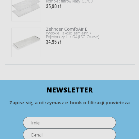
Komplet filtrów klasy G3/G3
35,90 zł
Zehnder ComfoAir E
Wysokiej jakości zamiennik
Pojedynczy filtr G4 (ISO Coarse)
34,95 zł
NEWSLETTER
Zapisz się, a otrzymasz e-book o filtracji powietrza