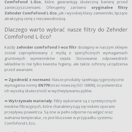
ComfoFond L-Eco
, które gwarantują skuteczną barierę przed
zanieczyszczeniami. Oferujemy zarówno
oryginalne filtry
Zehnder ComfoFond L-Eco
, jak i wysokiej klasy zamienniki, łączące
atrakcyjną cenę z niezawodnością.
Dlaczego warto wybrać nasze filtry do Zehnder
ComfoFond L-Eco?
Każdy
zehnder comfofond l-eco filtr
dostępny w naszym sklepie
został zaprojektowany z myślą o specyficznych wymaganiach
gruntowych wymienników ciepła. Stosowanie odpowiednich
wkładów to nie tylko kwestia higieny, ale także ochrony urządzenia
przed awariami.
➡
Zgodność z normami:
Nasze produkty spełniają rygorystyczne
wymagania normy
EN779
(oraz nowszej ISO 16890), co potwierdza
ich wysoką skuteczność w wychwytywaniu pyłów.
➡
Wytrzymałe materiały:
Filtry wykonane są z syntetycznych
mediów filtracyjnych, które charakteryzują się niskimi oporami
przepływu powietrza. Są one w pełni odporne na wilgoć oraz
wahania temperatur, co jest kluczowe w przypadku systemu
ComfoFond-L Eco.