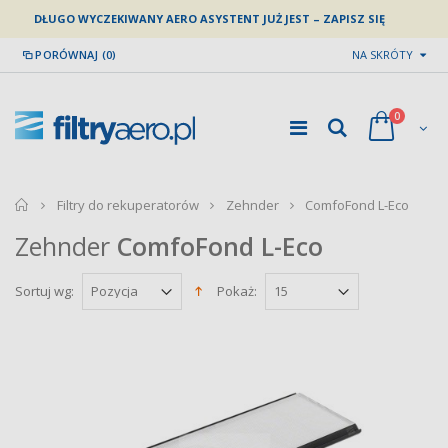
DŁUGO WYCZEKIWANY AERO ASYSTENT JUŻ JEST – ZAPISZ SIĘ
PORÓWNAJ (0)
NA SKRÓTY
0
home
Filtry do rekuperatorów
Zehnder
ComfoFond L-Eco
Zehnder
ComfoFond L-Eco
Sortuj wg:
Pokaż: