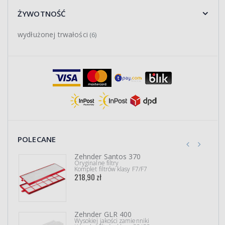
ŻYWOTNOŚĆ
wydłużonej trwałości
(6)
POLECANE
Zehnder Santos 370
Oryginalne filtry
Komplet filtrów klasy F7/F7
218,90 zł
Zehnder GLR 400
Wysokiej jakości zamienniki