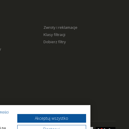
Zwroty i reklamacje
Klasy filtracji
Dobierz filtry
y
tności
Akceptuj wszystko
i na