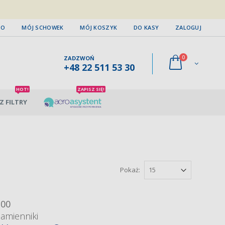
TO
MÓJ SCHOWEK
MÓJ KOSZYK
DO KASY
ZALOGUJ
0
ZADZWOŃ
+48 22 511 53 30
HOT!
ZAPISZ SIĘ!
Z FILTRY
Pokaż:
100
zamienniki