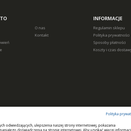
NTO
INFORMACJE
O nas
Regulamin sklepu
Kontakt
Polityka prywatności
ówień
Sposoby płatności
e
Koszty i czas dostaw
Polityka prywa
ych odwiedzających, ulepszenia naszej strony internetowej, pokazania
paniałego doświadczenia na stronie internetowej. Aby uzyskać więcej informacj