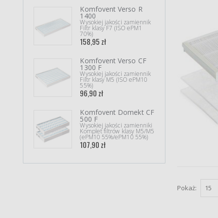
Komfovent Verso R
J.E.
1400
350/
Wysokiej jakości zamiennik
Orygi
Filtr klasy F7 (ISO ePM1
Kompl
70%)
218,9
158,95 zł
Dyso
Komfovent Verso CF
Cryp
1300 F
Wysok
Wysokiej jakości zamiennik
Filtr
Filtr klasy M5 (ISO ePM10
akty
55%)
139,9
96,90 zł
Kom
Komfovent Domekt CF
500 
500 F
Wysok
Wysokiej jakości zamienniki
Kompl
Komplet filtrów klasy M5/M5
(ePM
(ePM10 55%/ePM10 55%)
129,9
107,90 zł
Pokaż: