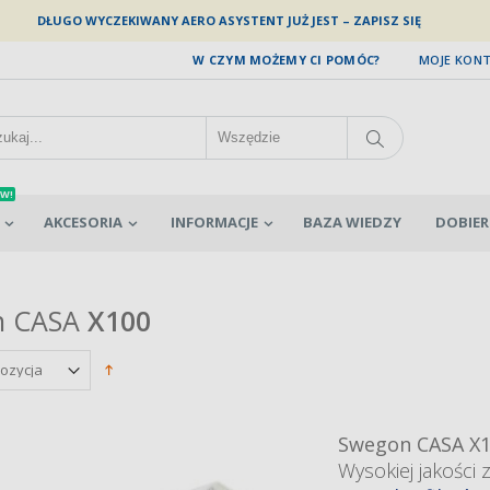
DŁUGO WYCZEKIWANY AERO ASYSTENT JUŻ JEST – ZAPISZ SIĘ
W CZYM MOŻEMY CI POMÓC?
MOJE KON
W!
AKCESORIA
INFORMACJE
BAZA WIEDZY
DOBIER
n CASA
X100
Swegon CASA X
Wysokiej jakości 