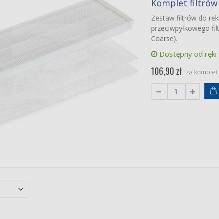
Komplet filtrów
 StorkAir ComfoAir
450/550
Zestaw filtrów do re
nalne filtry
przeciwpyłkowego filt
et filtrów klasy F7/F7
0 zł
Coarse).
Dostępny od ręki
n Pure Hot+Cool
tomic HP06
106,90 zł
iej jakości zamienniki
za komplet
 HEPA (H13) z węglem
wowanym
0 zł
fovent Domekt R
H/V
iej jakości zamienniki
et filtrów klasy M5/M5
10 55%/ePM10 55%)
0 zł