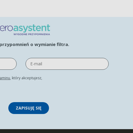
rzypomnień o wymianie filtra.
laminu
, który akceptujesz,
ZAPISUJĘ SIĘ