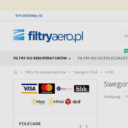
PORÓWNAJ (0)
NE
FILTRY DO REKUPERATORÓW
FILTRY DO OCZYSZCZACZY
home
Filtry do rekuperatorów
Swegon CASA
X100
Swego
Sortuj wg:
POLECANE