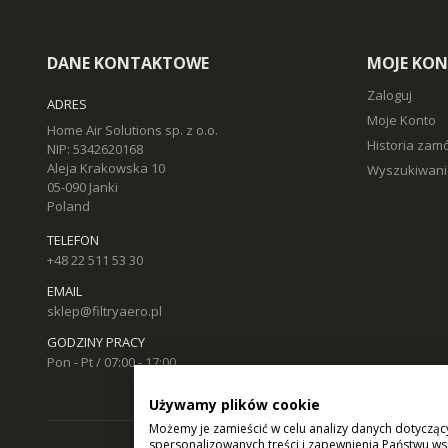
DANE KONTAKTOWE
MOJE KO
Zaloguj
ADRES
Moje Konto
Home Air Solutions sp. z o.o.
Historia zam
NIP: 5342620168
Aleja Krakowska 10
Wyszukiwani
05-090 Janki
Poland
TELEFON
+48 22 511 53 30
EMAIL
sklep@filtryaero.pl
GODZINY PRACY
Pon - Pt / 07:00 - 17:00
Używamy plików cookie
Możemy je zamieścić w celu analizy danych dotycząc
spersonalizowanych treści i zapewnienia Państwu ws