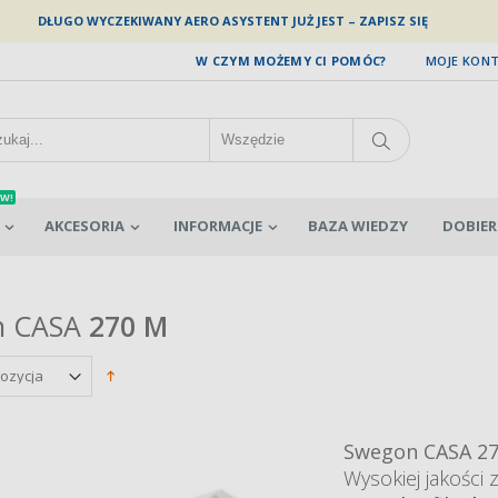
DŁUGO WYCZEKIWANY AERO ASYSTENT JUŻ JEST – ZAPISZ SIĘ
W CZYM MOŻEMY CI POMÓC?
MOJE KON
W!
AKCESORIA
INFORMACJE
BAZA WIEDZY
DOBIER
n CASA
270 M
Swegon CASA 2
Wysokiej jakości 