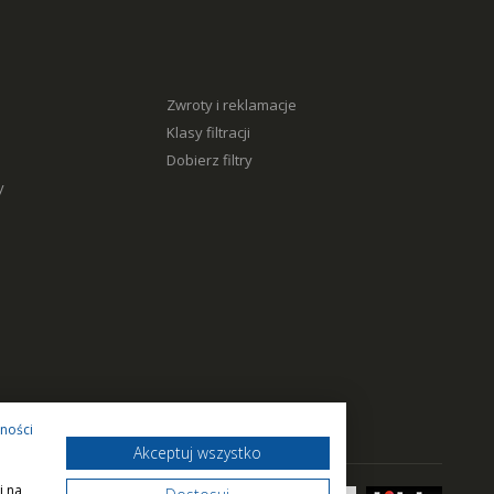
Zwroty i reklamacje
Klasy filtracji
Dobierz filtry
y
tności
Akceptuj wszystko
i na