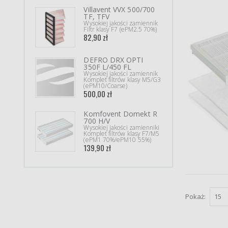
Villavent VVX 500/700
Twee
TF, TFV
450/
Wysokiej jakości zamiennik
Wysok
Filtr klasy F7 (ePM2.5 70%)
Kompl
82,90 zł
146,8
DEFRO DRX OPTI
AERI
350F L/450 FL
Orygi
Kompl
Wysokiej jakości zamiennik
205,
Komplet filtrów klasy M5/G3
(ePM10/Coarse)
500,00 zł
Xiao
Komfovent Domekt R
Pro
700 H/V
Zami
Wysokiej jakości zamienniki
Filtr
Komplet filtrów klasy F7/M5
akty
(ePM1 70%/ePM10 55%)
53,90
139,90 zł
Pokaż: