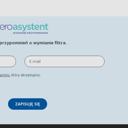
rzypomnień o wymianie filtra.
laminu
, który akceptujesz,
ZAPISUJĘ SIĘ