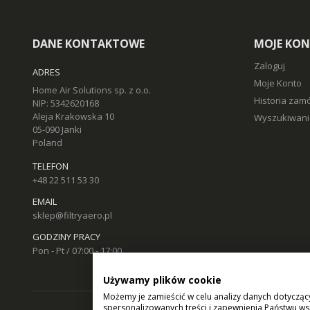
DANE KONTAKTOWE
MOJE KO
Zaloguj
ADRES
Moje Konto
Home Air Solutions sp. z o.o.
Historia zam
NIP: 5342620168
Aleja Krakowska 10
Wyszukiwani
05-090 Janki
Poland
TELEFON
+48 22 511 53 30
EMAIL
sklep@filtryaero.pl
GODZINY PRACY
Pon - Pt / 07:00 - 17:00
Używamy plików cookie
Możemy je zamieścić w celu analizy danych dotycząc
spersonalizowanych treści i zapewnienia Państwu ws