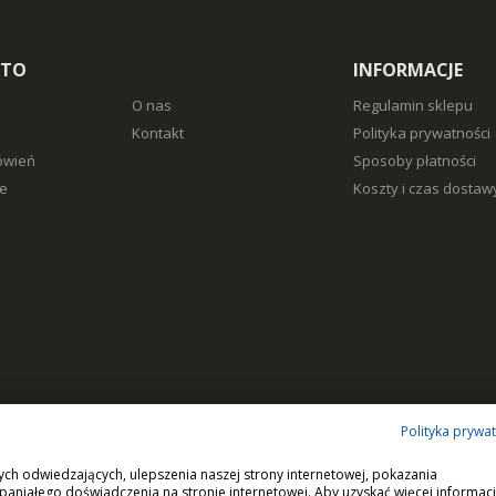
NTO
INFORMACJE
O nas
Regulamin sklepu
Kontakt
Polityka prywatności
ówień
Sposoby płatności
e
Koszty i czas dostaw
Polityka prywa
ych odwiedzających, ulepszenia naszej strony internetowej, pokazania
paniałego doświadczenia na stronie internetowej. Aby uzyskać więcej informacj