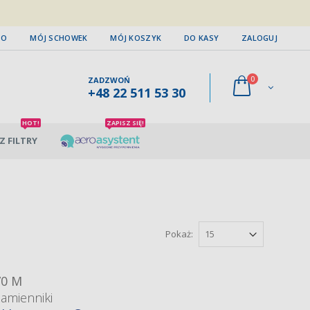
TO
MÓJ SCHOWEK
MÓJ KOSZYK
DO KASY
ZALOGUJ
0
ZADZWOŃ
+48 22 511 53 30
HOT!
ZAPISZ SIĘ!
Z FILTRY
Pokaż:
70 M
zamienniki