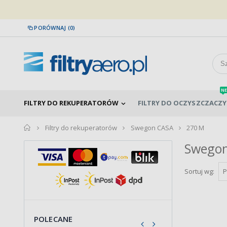
PORÓWNAJ (0)
NE
FILTRY DO REKUPERATORÓW
FILTRY DO OCZYSZCZACZY
home
Filtry do rekuperatorów
Swegon CASA
270 M
Swego
Sortuj wg:
POLECANE