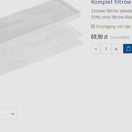
Komplet filtrów
top EcoVent Tech
550/800
Zestaw filtrów składa
iej jakości zamiennik
55%) oraz filtrów kl
et filtrów M5G4
0 zł
Dostępny od ręki
S 300/375
69,90 zł
za komplet
nalne filtry
et filtrów klasy F7/G4
90 zł
mi Mi Air Purifier
ennik EKO
 EPA (E11) z węglem
wowanym
 zł