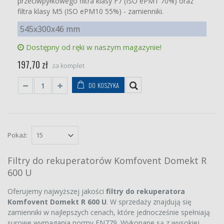
przeciwpyłkowego filtra klasy F7 (ISO ePM1 70%) oraz
filtra klasy M5 (ISO ePM10 55%) - zamienniki.
545x300x46 mm
Dostępny od ręki w naszym magazynie!
197,70 zł
za komplet
DO KOSZYKA
Pokaż:
Filtry do rekuperatorów Komfovent Domekt R
600 U
Oferujemy najwyższej jakości
filtry do rekuperatora
Komfovent Domekt R 600 U
. W sprzedaży znajdują się
zamienniki w najlepszych cenach, które jednocześnie spełniają
surowe wymagania normy EN779. Wykonane są z wysokiej