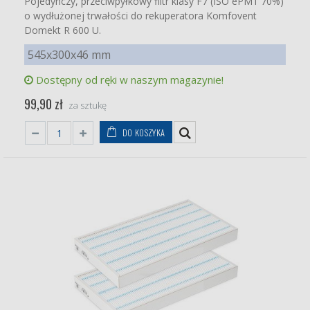
Pojedynczy, przeciwpyłkowy filtr klasy F7 (ISO ePM1 70%)
o wydłużonej trwałości do rekuperatora Komfovent
Domekt R 600 U.
545x300x46 mm
Dostępny od ręki w naszym magazynie!
99,90 zł
za sztukę
DO KOSZYKA