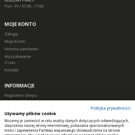
GODZINY PRACY
Pon - Pt / 07:00 - 17:00
MOJE KONTO
Zaloguj
Moje Konto
Historia zamówień
Wyszukiwanie
O nas
Kontakt
INFORMACJE
Regulamin sklepu
Polityka prywatności
Polityka prywatności
Sposoby płatności
Używamy plików cookie
Koszty i czas dostawy
Możemy je zamieścić w celu analizy danych dotyczących odwiedzających,
Zwroty i reklamacje
ulepszenia naszej strony internetowej, pokazania spersonalizowanych
treści i zapewnienia Państwu wspaniałego doświadczenia na stronie
Klasy filtracji