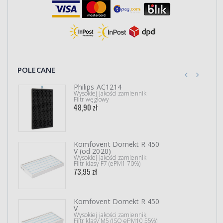
POLECANE
Philips AC1214
Wysokiej jakości zamiennik
Filtr węglowy
48,90 zł
Komfovent Domekt R 450
V (od 2020)
Wysokiej jakości zamiennik
Filtr klasy F7 (ePM1 70%)
73,95 zł
Komfovent Domekt R 450
V
Wysokiej jakości zamiennik
Filtr klasy M5 (ISO ePM10 55%)