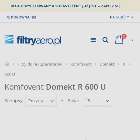
DŁUGO WYCZEKIWANY AERO ASYSTENT JUŻ JEST – ZAPISZ SIĘ
PORÓWNAJ (0)
NA SKRÓTY
0
home
Filtry do rekuperatorów
Komfovent
Domekt
R
600 U
Komfovent
Domekt R 600
U
Sortuj wg:
Pokaż: