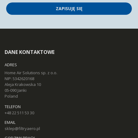
ZAPISUJĘ SIĘ
DANE KONTAKTOWE
ADRES
Home Air Solutions sp. z o.o.
NIP: 5342620168
Aleja Krakowska 10
05-090 Janki
Poland
TELEFON
+48 22 511 53 30
EMAIL
sklep@filtryaero.pl