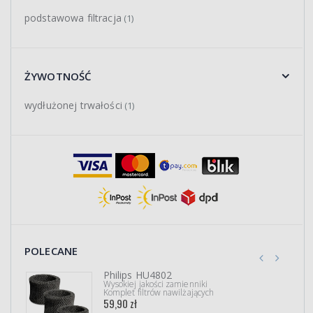
podstawowa filtracja
(1)
ŻYWOTNOŚĆ
wydłużonej trwałości
(1)
POLECANE
Philips HU4802
Wysokiej jakości zamienniki
Komplet filtrów nawilżających
59,90 zł