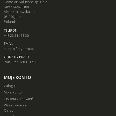
Home Air Solutions sp. z o.o.
NIP: 5342620168
Aleja Krakowska 10
05-090 Janki
Poland
TELEFON
+48 22 511 53 30
EMAIL
sklep@filtryaero.pl
GODZINY PRACY
Pon - Pt / 07:00 - 17:00
MOJE KONTO
Zaloguj
Moje Konto
Historia zamówień
Wyszukiwanie
O nas