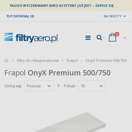
DŁUGO WYCZEKIWANY AERO ASYSTENT JUŻ JEST – ZAPISZ SIĘ
PORÓWNAJ (0)
NA SKRÓTY
0
home
Filtry do rekuperatorów
Frapol
OnyX Premium 500/750
Frapol
OnyX Premium 500/750
Sortuj wg:
Pokaż: