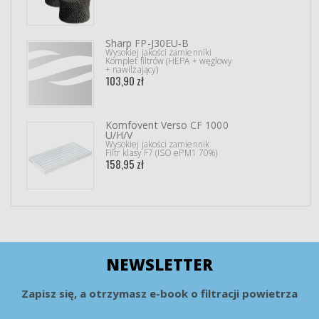
Sharp FP-J30EU-B
Wysokiej jakości zamienniki
Komplet filtrów (HEPA + węglowy
+ nawilżający)
103,90 zł
Komfovent Verso CF 1000
U/H/V
Wysokiej jakości zamiennik
Filtr klasy F7 (ISO ePM1 70%)
158,95 zł
NEWSLETTER
Zapisz się, a otrzymasz e-book o filtracji powietrza