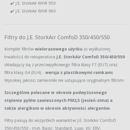
✔️ J.E. StorkAir WHR 950
✔️ J.E. StorkAir WHR 960
Filtry do J.E. StorkAir ComfoD 350/450/550
Komplet filtrów
wielorazowego użytku
(o wydłużonej
trwałości) do rekuperatora
J.E. StorkAir ComfoD 350/450/550
składający się z przeciwpyłkowego filtra klasy F7 (EU7) oraz
filtra klasy G4 (EU4) -
wersja z plastikowymi ramkami
.
Wysokiej jakości zamienniki nie ustępujące oryginalnym filtrom.
Szczególnie polecane w okresie podwyższonego
stężenia pyłów zawieszonych PM2,5 (jesień-zima) a
także alergikom w okresie aktywności alergenów.
Filtry pasują do wszystkich wariantów J.E. StorkAir ComfoD
350/450/550 - m.in. Basic, Standard, Luxe, VV, ERV.