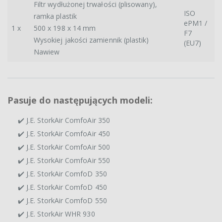
Filtr wydłużonej trwałości (plisowany),
ISO
ramka plastik
ePM1 /
1 x
500 x 198 x 14 mm
F7
Wysokiej jakości zamiennik (plastik)
(EU7)
Nawiew
Pasuje do następujących modeli:
✔️ J.E. StorkAir ComfoAir 350
✔️ J.E. StorkAir ComfoAir 450
✔️ J.E. StorkAir ComfoAir 500
✔️ J.E. StorkAir ComfoAir 550
✔️ J.E. StorkAir ComfoD 350
✔️ J.E. StorkAir ComfoD 450
✔️ J.E. StorkAir ComfoD 550
✔️ J.E. StorkAir WHR 930