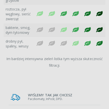
grzybów
roztocza, pył
węglowy, sierść
zwierząt
bakterie, smog,
dym tytoniowy
drobny pył,
spaliny, wirusy
Im bardziej intensywna zieleń listka tym wyższa skuteczność
filtracji.
WYŚLEMY TAK JAK CHCESZ
Paczkomaty, InPost, DPD.