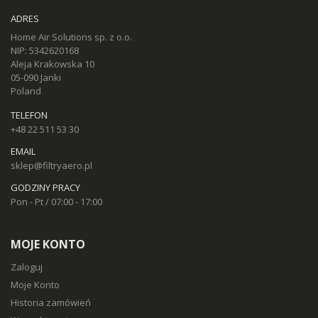
ADRES
Home Air Solutions sp. z o.o.
NIP: 5342620168
Aleja Krakowska 10
05-090 Janki
Poland
TELEFON
+48 22 511 53 30
EMAIL
sklep@filtryaero.pl
GODZINY PRACY
Pon - Pt / 07:00 - 17:00
MOJE KONTO
Zaloguj
Moje Konto
Historia zamówień