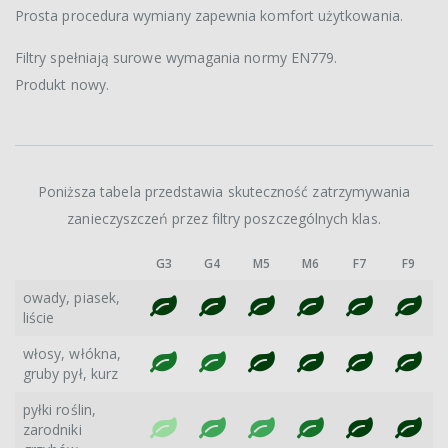
Prosta procedura wymiany zapewnia komfort użytkowania.
Filtry spełniają surowe wymagania normy EN779.
Produkt nowy.
Poniższa tabela przedstawia skuteczność zatrzymywania
zanieczyszczeń przez filtry poszczególnych klas.
G3
G4
M5
M6
F7
F9
owady, piasek,
liście
włosy, włókna,
gruby pył, kurz
pyłki roślin,
zarodniki