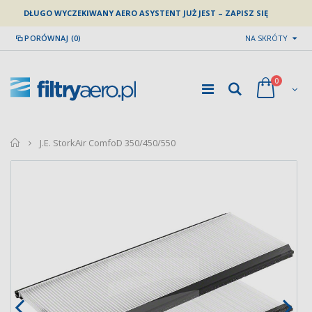
DŁUGO WYCZEKIWANY AERO ASYSTENT JUŻ JEST – ZAPISZ SIĘ
PORÓWNAJ (0)
NA SKRÓTY
0
home
J.E. StorkAir ComfoD 350/450/550