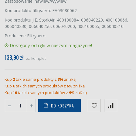
Zastosowanie: nawiew/wywiew
Kod produktu filtryaero: FA03080062
Kod produktu J.E. StorkAir: 400100084, 006040220, 400100066,
006040230, 006040250, 006040200, 400100065, 006040210
Producent: Filtryaero
Dostępny od ręki w naszym magazynie!
138,90 zł
za komplet
Kup
2
takie same produkty z
3%
zniżką
Kup
6
takich samych produktów z
6%
zniżką
Kup
10
takich samych produktów z
9%
zniżką
DO KOSZYKA