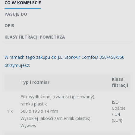
CO W KOMPLECIE
PASUJE DO
OPIS
KLASY FILTRACJI POWIETRZA
W ramach tego zakupu do J.E. StorkAir ComfoD 350/450/550
otrzymujesz:
Klasa
Typ i rozmiar
filtracji
Filtr wydłużonej trwałości (plisowany),
ISO
ramka plastik
Coarse
1 x
500 x 198 x 14 mm
/ G4
Wysokiej jakości zamiennik (plastik)
(EU4)
Wywiew