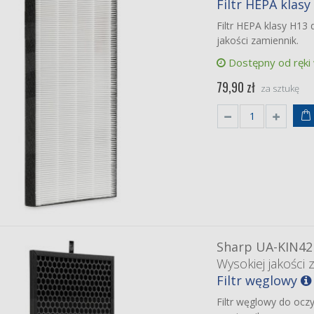
Filtr HEPA klasy
ubishi Lossnay
-80RVX-E
Filtr HEPA klasy H13
iej jakości zamienniki
jakości zamiennik.
et filtrów klasy G4
se)
 zł
Dostępny od ręki
79,90 zł
AS 615H 615V
za sztukę
iej jakości zamiennik
ynczy filtr klasy M5
10)
 zł
rp KC-A50EU-W
iej jakości zamienniki
nawilżający
 zł
Sharp UA-KIN42
Wysokiej jakości 
Filtr węglowy
Filtr węglowy do ocz