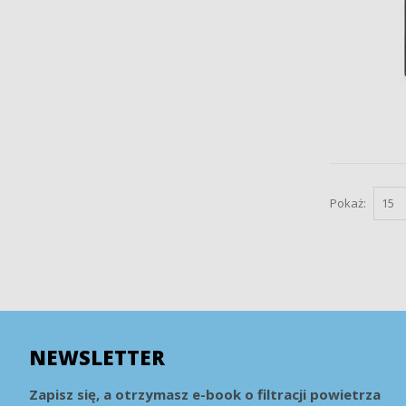
Pokaż:
NEWSLETTER
Zapisz się, a otrzymasz e-book o filtracji powietrza