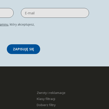
laminu
, który akceptujesz,
ZAPISUJĘ SIĘ
Zwroty i reklamacje
Klasy filtracji
Dobierz filtry