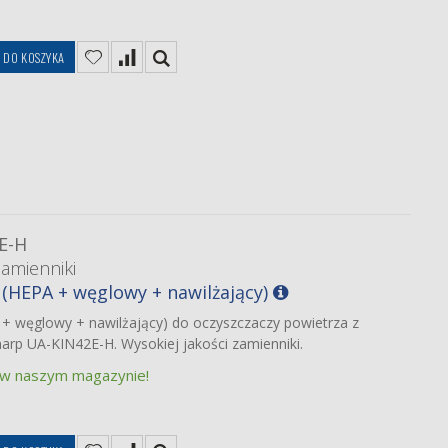
DO KOSZYKA
E-H
zamienniki
 (HEPA + węglowy + nawilżający)
 + węglowy + nawilżający) do oczyszczaczy powietrza z
harp UA-KIN42E-H. Wysokiej jakości zamienniki.
 w naszym magazynie!