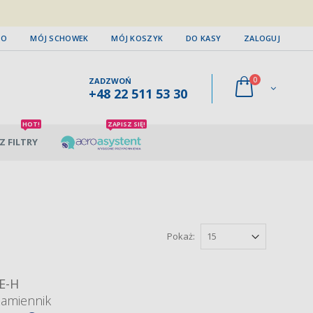
TO
MÓJ SCHOWEK
MÓJ KOSZYK
DO KASY
ZALOGUJ
0
ZADZWOŃ
+48 22 511 53 30
HOT!
ZAPISZ SIĘ!
Z FILTRY
Pokaż:
E-H
zamiennik