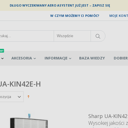
DŁUGO WYCZEKIWANY AERO ASYSTENT JUŻ JEST – ZAPISZ SIĘ
W CZYM MOŻEMY CI POMÓC?
MOJE KON
W!
AKCESORIA
INFORMACJE
BAZA WIEDZY
DOBIER
UA-KIN42E-H
Sharp UA-KIN42
Wysokiej jakości 