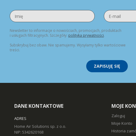
Newsletter to informacje o nowościach, promocjach, produktach
i usługach filtracyjnych. Szczegóły:
polityka prywatności
.
Subskrybuj bez obaw. Nie spamujemy. Wysyłamy tylko wartościowe
treści.
ZAPISUJĘ SIĘ
DANE KONTAKTOWE
MOJE KO
Zaloguj
ADRES
Moje Konto
Home Air Solutions sp. z o.o.
Historia zam
NIP: 5342620168