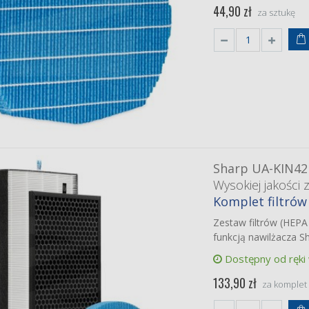
44,90 zł
za sztukę
Sharp UA-KIN42
Wysokiej jakości 
Komplet filtrów
Zestaw filtrów (HEPA
funkcją nawilżacza S
Dostępny od ręki
133,90 zł
za komplet