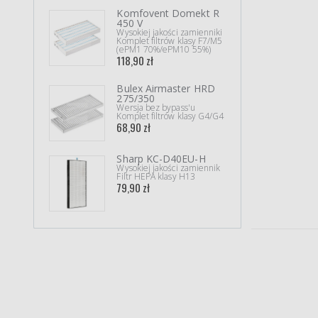
Komfovent Domekt R
Mits
450 V
LGH
Wysokiej jakości zamienniki
Wysok
Komplet filtrów klasy F7/M5
Kompl
(ePM1 70%/ePM10 55%)
(Coar
118,90 zł
33,90
Bulex Airmaster HRD
WAN
275/350
Wysok
Pojed
Wersja bez bypass'u
(ePM
Komplet filtrów klasy G4/G4
72,90
68,90 zł
Sharp KC-D40EU-H
Sha
Wysokiej jakości zamiennik
Wysok
Filtr HEPA klasy H13
Filtr 
79,90 zł
39,90