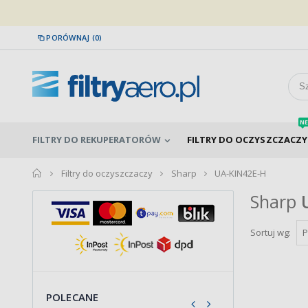
PORÓWNAJ (0)
NE
FILTRY DO REKUPERATORÓW
FILTRY DO OCZYSZCZACZY
home
Filtry do oczyszczaczy
Sharp
UA-KIN42E-H
Sharp
Sortuj wg:
POLECANE