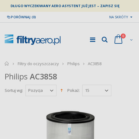
DŁUGO WYCZEKIWANY AERO ASYSTENT JUŻ JEST – ZAPISZ SIĘ
PORÓWNAJ (0)
NA SKRÓTY
0
home
Filtry do oczyszczaczy
Philips
AC3858
Philips
AC3858
Sortuj wg:
Pokaż: