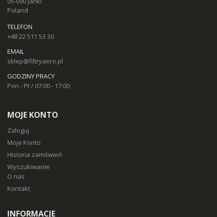
05-090 Janki
Poland
TELEFON
+48 22 511 53 30
EMAIL
sklep@filtryaero.pl
GODZINY PRACY
Pon - Pt / 07:00 - 17:00
MOJE KONTO
Zaloguj
Moje Konto
Historia zamówień
Wyszukiwanie
O nas
Kontakt
INFORMACJE