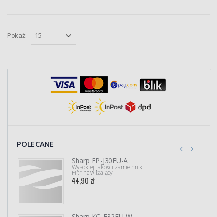
Pokaż:
POLECANE
Sharp FP-J30EU-A
Wysokiej jakości zamiennik
Filtr nawilżający
44,90 zł
Sharp KC-F32EU-W