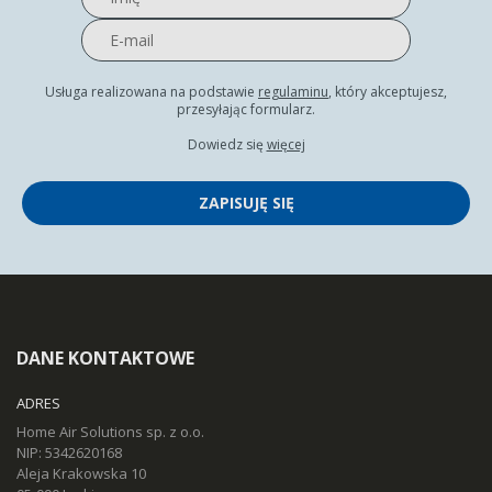
Usługa realizowana na podstawie
regulaminu
, który akceptujesz,
przesyłając formularz.
Dowiedz się
więcej
ZAPISUJĘ SIĘ
DANE KONTAKTOWE
ADRES
Home Air Solutions sp. z o.o.
NIP: 5342620168
Aleja Krakowska 10