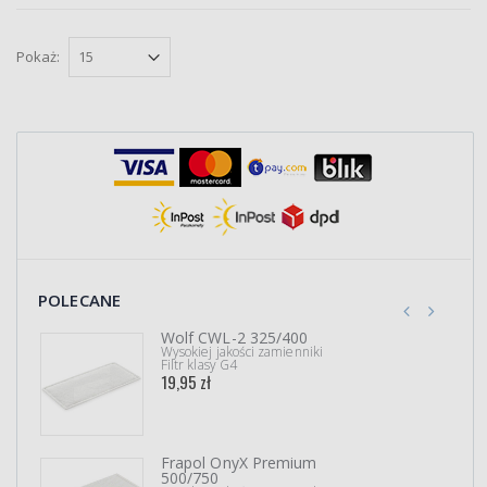
Pokaż:
POLECANE
Wolf CWL-2 325/400
Wysokiej jakości zamienniki
Filtr klasy G4
19,95 zł
Frapol OnyX Premium
500/750