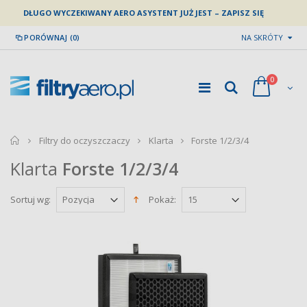
DŁUGO WYCZEKIWANY AERO ASYSTENT JUŻ JEST – ZAPISZ SIĘ
PORÓWNAJ (0)
NA SKRÓTY
0
home
Filtry do oczyszczaczy
Klarta
Forste 1/2/3/4
Klarta
Forste 1/2/3/4
Sortuj wg:
Pokaż: