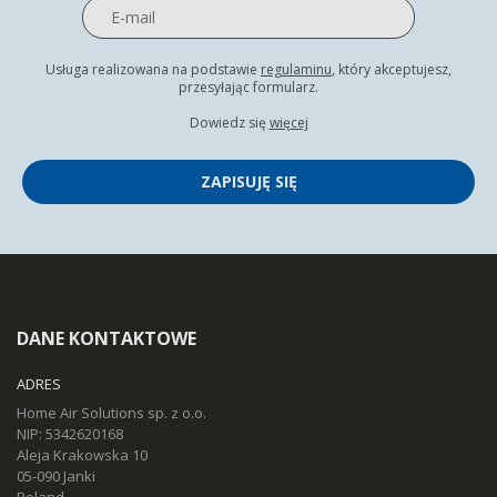
Usługa realizowana na podstawie
regulaminu
, który akceptujesz,
przesyłając formularz.
Dowiedz się
więcej
ZAPISUJĘ SIĘ
DANE KONTAKTOWE
ADRES
Home Air Solutions sp. z o.o.
NIP: 5342620168
Aleja Krakowska 10
05-090 Janki
Poland