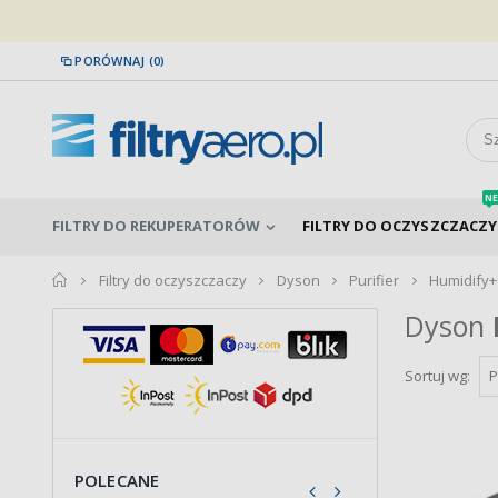
PORÓWNAJ (0)
NE
FILTRY DO REKUPERATORÓW
FILTRY DO OCZYSZCZACZY
home
Filtry do oczyszczaczy
Dyson
Purifier
Humidify+
Dyson
Sortuj wg:
POLECANE