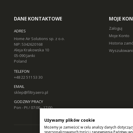
DANE KONTAKTOWE
MOJE KO
Zaloguj
ADRES
Moje Konto
Home Air Solutions sp. z o.o.
Historia zam
NIP: 5342620168
Aleja Krakowska 10
Wyszukiwani
05-090 Janki
Poland
TELEFON
+48 22 511 53 30
EMAIL
sklep@filtryaero.pl
GODZINY PRACY
Pon - Pt / 07:00 - 17:00
Używamy plików cookie
Możemy je zamieścić w celu analizy danych dotycząc
spersonalizowanych treści i zapewnienia Państwu ws