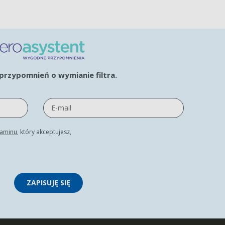
rzypomnień o wymianie filtra.
laminu
, który akceptujesz,
ZAPISUJĘ SIĘ