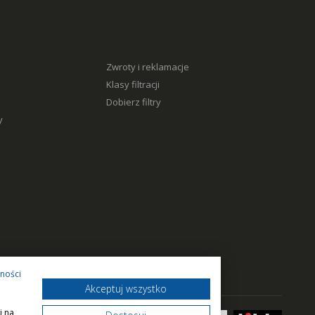
Zwroty i reklamacje
Klasy filtracji
Dobierz filtry
y
tności
Akceptuj wszystko
i na