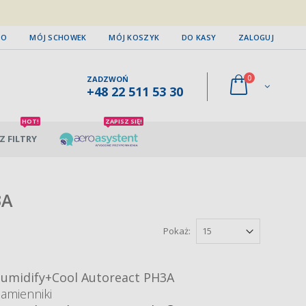
TO
MÓJ SCHOWEK
MÓJ KOSZYK
DO KASY
ZALOGUJ
0
ZADZWOŃ
+48 22 511 53 30
HOT!
ZAPISZ SIĘ!
Z FILTRY
3A
Pokaż:
Humidify+Cool Autoreact PH3A
zamienniki