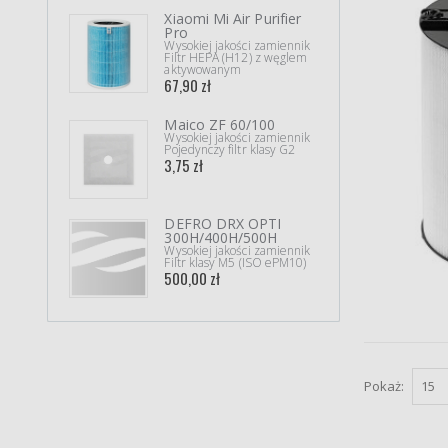
Xiaomi Mi Air Purifier
Twee
Pro
450/
Wysokiej jakości zamiennik
Wysok
Filtr HEPA (H12) z węglem
Kompl
aktywowanym
143,8
67,90 zł
Filt
Maico ZF 60/100
ane
Wysokiej jakości zamiennik
10x f
Pojedynczy filtr klasy G2
Kompl
3,75 zł
63,90
DEF
DEFRO DRX OPTI
250V
300H/400H/500H
Wysok
Wysokiej jakości zamiennik
Filtr
Filtr klasy M5 (ISO ePM10)
500,
500,00 zł
Pokaż: