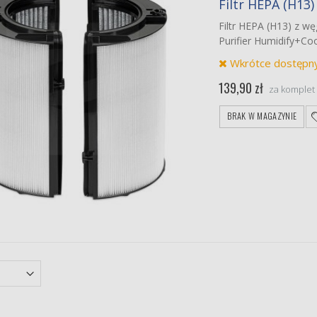
Filtr HEPA (H1
top EcoVent Tech
550/800
Filtr HEPA (H13) z 
iej jakości zamiennik
Purifier Humidify+Co
et filtrów G4G4
0 zł
Wkrótce dostępny 
r stożkowy do
139,90 zł
za komplet
mostatu 100mm
iltrów stożkowych
et filtrów klasy G4
BRAK W MAGAZYNIE
 zł
RO DRT
/350V (N)
iej jakości zamiennik
 klasy M5 (ISO ePM10)
00 zł