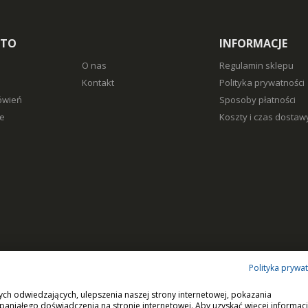
NTO
INFORMACJE
O nas
Regulamin sklepu
Kontakt
Polityka prywatności
ówień
Sposoby płatności
e
Koszty i czas dostaw
Polityka prywa
ych odwiedzających, ulepszenia naszej strony internetowej, pokazania
paniałego doświadczenia na stronie internetowej. Aby uzyskać więcej informacj