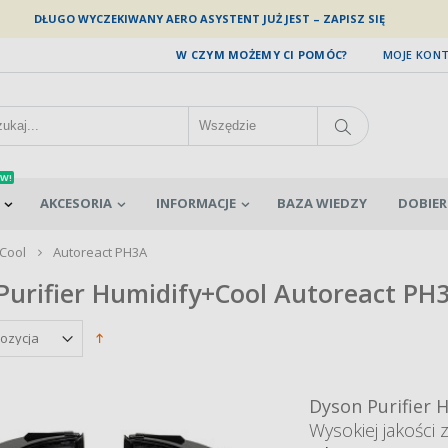
DŁUGO WYCZEKIWANY AERO ASYSTENT JUŻ JEST – ZAPISZ SIĘ
W CZYM MOŻEMY CI POMÓC?
MOJE KON
W!
AKCESORIA
INFORMACJE
BAZA WIEDZY
DOBIER
Cool
Autoreact PH3A
Purifier Humidify+Cool Autoreact
PH
Dyson Purifier 
Wysokiej jakości 