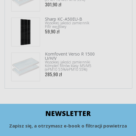
301,90 zł
Sharp KC-A50EU-B
Wysokiej jakości zamiennik
Filtr węglowy
59,90 zł
Komfovent Verso R 1500
U/H/V
Wysokiej jakości zamienniki
Komplet filtrów klasy M5/M5
(ePM10 55%/ePM10 55%)
285,90 zł
NEWSLETTER
Zapisz się, a otrzymasz e-book o filtracji powietrza