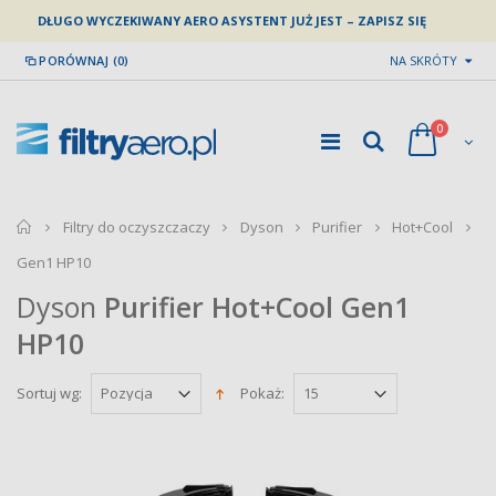
DŁUGO WYCZEKIWANY AERO ASYSTENT JUŻ JEST – ZAPISZ SIĘ
PORÓWNAJ (0)
NA SKRÓTY
0
home
Filtry do oczyszczaczy
Dyson
Purifier
Hot+Cool
Gen1 HP10
Dyson
Purifier Hot+Cool Gen1
HP10
Sortuj wg:
Pokaż: