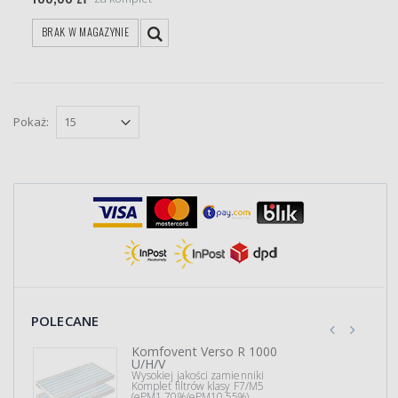
BRAK W MAGAZYNIE
Pokaż:
POLECANE
Komfovent Verso R 1000
U/H/V
Wysokiej jakości zamienniki
Komplet filtrów klasy F7/M5
(ePM1 70%/ePM10 55%)