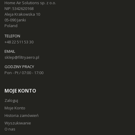
Home Air Solutions sp. z o.o.
NIP: 5342620168
Aleja Krakowska 10
05-090 Janki
Poland
TELEFON
+48 22 511 53 30
EMAIL
sklep@filtryaero.pl
GODZINY PRACY
Pon - Pt / 07:00 - 17:00
MOJE KONTO
Zaloguj
Moje Konto
Historia zamówień
Wyszukiwanie
O nas