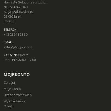
Home Air Solutions sp. z o.o.
NIP: 5342620168
Aleja Krakowska 10
05-090 Janki
Poland
TELEFON
+48 22 511 53 30
EMAIL
sklep@filtryaero.pl
GODZINY PRACY
Pon - Pt / 07:00 - 17:00
MOJE KONTO
Zaloguj
Moje Konto
Historia zamówień
Wyszukiwanie
O nas