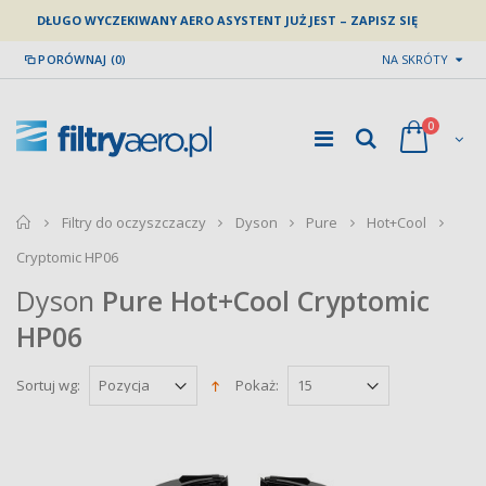
DŁUGO WYCZEKIWANY AERO ASYSTENT JUŻ JEST – ZAPISZ SIĘ
PORÓWNAJ (0)
NA SKRÓTY
0
home
Filtry do oczyszczaczy
Dyson
Pure
Hot+Cool
Cryptomic HP06
Dyson
Pure Hot+Cool Cryptomic
HP06
Sortuj wg:
Pokaż: