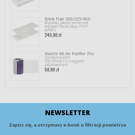
Brink Flair 300/325/400
Wysokiej jakości zamiennik
Komplet filtrów klasy F7/F7
(ePM1)
245,90 zł
Xiaomi Mi Air Purifier Pro
Zamiennik EKO
Filtr EPA (E11) z węglem
aktywowanym
58,90 zł
NEWSLETTER
Zapisz się, a otrzymasz e-book o filtracji powietrza