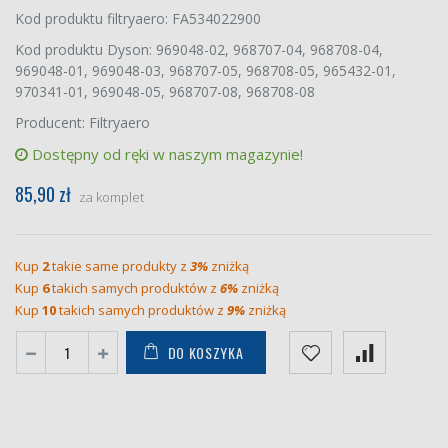
Kod produktu filtryaero: FA534022900
Kod produktu Dyson: 969048-02, 968707-04, 968708-04,
969048-01, 969048-03, 968707-05, 968708-05, 965432-01,
970341-01, 969048-05, 968707-08, 968708-08
Producent: Filtryaero
Dostępny od ręki w naszym magazynie!
85,90 zł
za komplet
Kup
2
takie same produkty z
3%
zniżką
Kup
6
takich samych produktów z
6%
zniżką
Kup
10
takich samych produktów z
9%
zniżką
DO KOSZYKA