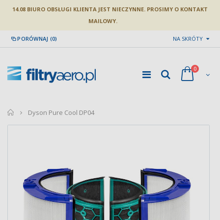
14.08 BIURO OBSŁUGI KLIENTA JEST NIECZYNNE. PROSIMY O KONTAKT
MAILOWY.
PORÓWNAJ (0)
NA SKRÓTY
0
home
Dyson Pure Cool DP04