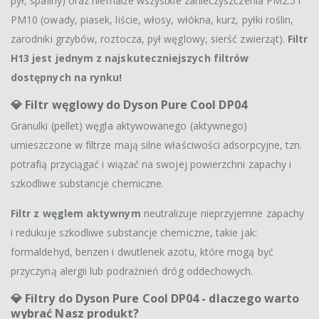
pył, spaliny) oraz niemalże wszystkie zanieczyszczenia PM2.5 i
PM10 (owady, piasek, liście, włosy, włókna, kurz, pyłki roślin,
zarodniki grzybów, roztocza, pył węglowy, sierść zwierząt).
Filtr
H13 jest jednym z najskuteczniejszych filtrów
dostępnych na rynku!
💎 Filtr węglowy do Dyson Pure Cool DP04
Granulki (pellet) węgla aktywowanego (aktywnego)
umieszczone w filtrze mają silne właściwości adsorpcyjne, tzn.
potrafią przyciągać i wiązać na swojej powierzchni zapachy i
szkodliwe substancje chemiczne.
Filtr z węglem aktywnym
neutralizuje nieprzyjemne zapachy
i redukuje szkodliwe substancje chemiczne, takie jak:
formaldehyd, benzen i dwutlenek azotu, które mogą być
przyczyną alergii lub podrażnień dróg oddechowych.
💎 Filtry do Dyson Pure Cool DP04 - dlaczego warto
wybrać Nasz produkt?