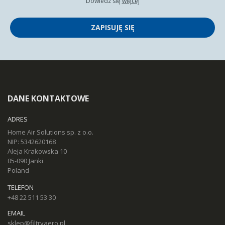
Dowiedz się
więcej
ZAPISUJĘ SIĘ
DANE KONTAKTOWE
ADRES
Home Air Solutions sp. z o.o.
NIP: 5342620168
Aleja Krakowska 10
05-090 Janki
Poland
TELEFON
+48 22 511 53 30
EMAIL
sklep@filtryaero.pl