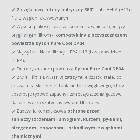
✔️
2-częściowy filtr cylindryczny 360°
- filtr HEPA (H13) i
filtr z węglem aktywowanym.
✔️ Wysokiej jakości zestaw zamienników nie ustępujący
oryginalnym filtrom -
kompatybilny z oczyszczaczem
powietrza Dyson Pure Cool DP04.
✔️ Najwyższa klasa filtracji HEPA H13 (tzw. prawdziwe
HEPA).
✔️ Do oczyszczacza powietrza
Dyson Pure Cool DP04
.
✔️ 2 w 1 - filtr HEPA (H13) zatrzymuje cząstki stałe, co
pozwala na skuteczne działanie filtra węglowego, który
absorbuje typowe zapachy i zanieczyszczenia gazowe.
Razem tworzą skuteczny system filtracyjny.
✔️ Zapewnia kompleksową
ochronę przed
zanieczyszczeniami, smogiem, kurzem, pyłkami,
alergenami, zapachami i szkodliwymi związkami
chemicznymi.