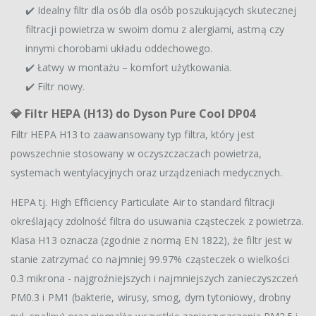
✔️ Idealny filtr dla osób dla osób poszukujących skutecznej
filtracji powietrza w swoim domu z alergiami, astmą czy
innymi chorobami układu oddechowego.
✔️ Łatwy w montażu – komfort użytkowania.
✔️ Filtr nowy.
💎 Filtr HEPA (H13) do Dyson Pure Cool DP04
Filtr HEPA H13 to zaawansowany typ filtra, który jest
powszechnie stosowany w oczyszczaczach powietrza,
systemach wentylacyjnych oraz urządzeniach medycznych.
HEPA tj. High Efficiency Particulate Air to standard filtracji
określający zdolność filtra do usuwania cząsteczek z powietrza.
Klasa H13 oznacza (zgodnie z normą EN 1822), że filtr jest w
stanie zatrzymać co najmniej 99.97% cząsteczek o wielkości
0.3 mikrona - najgroźniejszych i najmniejszych zanieczyszczeń
PM0.3 i PM1 (bakterie, wirusy, smog, dym tytoniowy, drobny