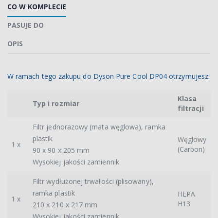
CO W KOMPLECIE
PASUJE DO
OPIS
W ramach tego zakupu do Dyson Pure Cool DP04 otrzymujesz:
Klasa
Typ i rozmiar
filtracji
Filtr jednorazowy (mata węglowa), ramka
plastik
Węglowy
1 x
(Carbon)
90 x 90 x 205 mm
Wysokiej jakości zamiennik
Filtr wydłużonej trwałości (plisowany),
ramka plastik
HEPA
1 x
H13
210 x 210 x 217 mm
Wysokiej jakości zamiennik