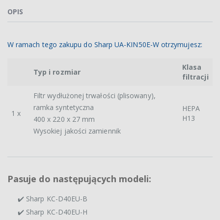
OPIS
W ramach tego zakupu do Sharp UA-KIN50E-W otrzymujesz:
Klasa
Typ i rozmiar
filtracji
Filtr wydłużonej trwałości (plisowany),
ramka syntetyczna
HEPA
1 x
H13
400 x 220 x 27 mm
Wysokiej jakości zamiennik
Pasuje do następujących modeli:
✔️ Sharp KC-D40EU-B
✔️ Sharp KC-D40EU-H