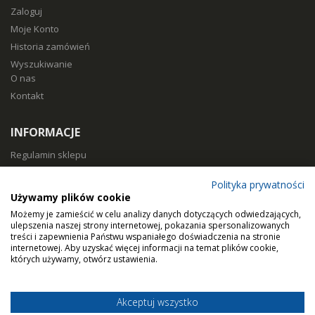
Zaloguj
Moje Konto
Historia zamówień
Wyszukiwanie
O nas
Kontakt
INFORMACJE
Regulamin sklepu
Polityka prywatności
Polityka prywatności
Sposoby płatności
Używamy plików cookie
Koszty i czas dostawy
Możemy je zamieścić w celu analizy danych dotyczących odwiedzających,
Zwroty i reklamacje
ulepszenia naszej strony internetowej, pokazania spersonalizowanych
treści i zapewnienia Państwu wspaniałego doświadczenia na stronie
Klasy filtracji
internetowej. Aby uzyskać więcej informacji na temat plików cookie,
Dobierz filtry
których używamy, otwórz ustawienia.
Akceptuj wszystko