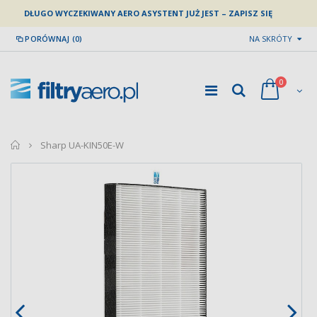
DŁUGO WYCZEKIWANY AERO ASYSTENT JUŻ JEST – ZAPISZ SIĘ
PORÓWNAJ (0)
NA SKRÓTY
0
home
Sharp UA-KIN50E-W