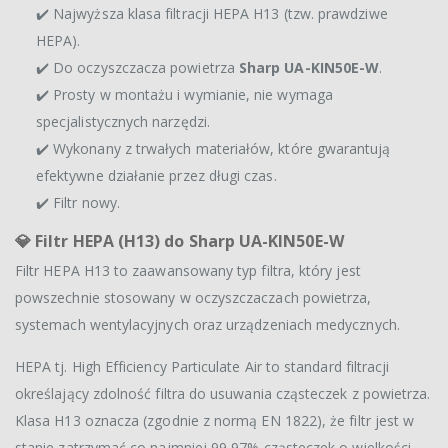
✔️ Najwyższa klasa filtracji HEPA H13 (tzw. prawdziwe
HEPA).
✔️ Do oczyszczacza powietrza
Sharp UA-KIN50E-W
.
✔️ Prosty w montażu i wymianie, nie wymaga
specjalistycznych narzędzi.
✔️ Wykonany z trwałych materiałów, które gwarantują
efektywne działanie przez długi czas.
✔️ Filtr nowy.
💎
Filtr HEPA (H13) do Sharp UA-KIN50E-W
Filtr HEPA H13 to zaawansowany typ filtra, który jest
powszechnie stosowany w oczyszczaczach powietrza,
systemach wentylacyjnych oraz urządzeniach medycznych.
HEPA tj. High Efficiency Particulate Air to standard filtracji
określający zdolność filtra do usuwania cząsteczek z powietrza.
Klasa H13 oznacza (zgodnie z normą EN 1822), że filtr jest w
stanie zatrzymać co najmniej 99,97% cząsteczek o wielkości