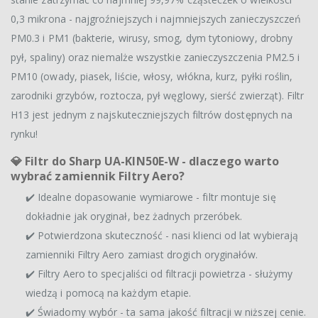
0,3 mikrona - najgroźniejszych i najmniejszych zanieczyszczeń
PM0.3 i PM1 (bakterie, wirusy, smog, dym tytoniowy, drobny
pył, spaliny) oraz niemalże wszystkie zanieczyszczenia PM2.5 i
PM10 (owady, piasek, liście, włosy, włókna, kurz, pyłki roślin,
zarodniki grzybów, roztocza, pył węglowy, sierść zwierząt). Filtr
H13 jest jednym z najskuteczniejszych filtrów dostępnych na
rynku!
💎
Filtr do Sharp UA-KIN50E-W - dlaczego warto
wybrać zamiennik Filtry Aero?
✔️ Idealne dopasowanie wymiarowe - filtr montuje się
dokładnie jak oryginał, bez żadnych przeróbek.
✔️ Potwierdzona skuteczność - nasi klienci od lat wybierają
zamienniki Filtry Aero zamiast drogich oryginałów.
✔️ Filtry Aero to specjaliści od filtracji powietrza - służymy
wiedzą i pomocą na każdym etapie.
✔️ Świadomy wybór - ta sama jakość filtracji w niższej cenie.