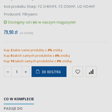
Kod produktu Sharp: FZ-D40HFE, FZ-D50HF, UZ-HD4HF
Producent: Filtryaero
Dostępny od ręki w naszym magazynie!
79,90 zł
za sztukę
Kup
2
takie same produkty z
3%
zniżką
Kup
6
takich samych produktów z
6%
zniżką
Kup
10
takich samych produktów z
9%
zniżką
DO KOSZYKA
CO W KOMPLECIE
PASUJE DO