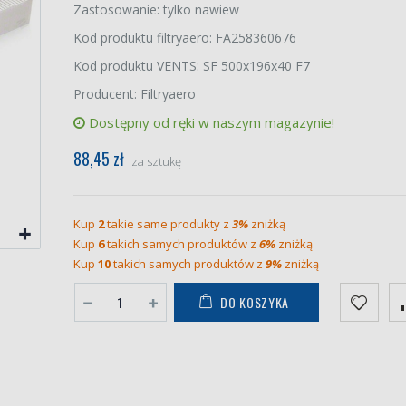
Zastosowanie: tylko nawiew
Kod produktu filtryaero: FA258360676
Kod produktu VENTS: SF 500x196x40 F7
Producent: Filtryaero
Dostępny od ręki w naszym magazynie!
88,45 zł
za sztukę
Kup
2
takie same produkty z
3%
zniżką
Kup
6
takich samych produktów z
6%
zniżką
Kup
10
takich samych produktów z
9%
zniżką
DO KOSZYKA