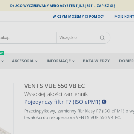
DŁUGO WYCZEKIWANY AERO ASYSTENT JUŻ JEST – ZAPISZ SIĘ
W CZYM MOŻEMY CI POMÓC?
MOJE KON
W!
AKCESORIA
INFORMACJE
BAZA WIEDZY
DOBIER
VENTS VUE 550 VB EC
Wysokiej jakości zamiennik
Pojedynczy filtr F7 (ISO ePM1)
Przeciwpyłkowy, zamienny filtr klasy F7 (ISO ePM1) o w
trwałości do rekuperatora VENTS VUE 550 VB EC.