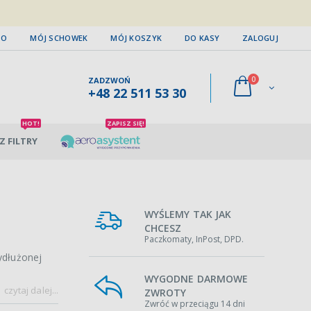
TO
MÓJ SCHOWEK
MÓJ KOSZYK
DO KASY
ZALOGUJ
0
ZADZWOŃ
+48 22 511 53 30
HOT!
ZAPISZ SIĘ!
Z FILTRY
WYŚLEMY TAK JAK
CHCESZ
Paczkomaty, InPost, DPD.
ydłużonej
WYGODNE DARMOWE
czytaj dalej...
ZWROTY
Zwróć w przeciągu 14 dni