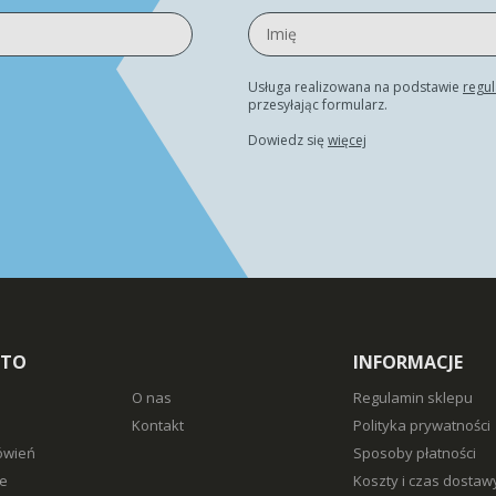
Usługa realizowana na podstawie
regu
przesyłając formularz.
Dowiedz się
więcej
NTO
INFORMACJE
O nas
Regulamin sklepu
Kontakt
Polityka prywatności
ówień
Sposoby płatności
e
Koszty i czas dostaw