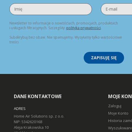
Newsletter to informacje o nowościach, promocjach, produktach
i usługach filtracyjnych. Szczegóły:
polityka prywatności
.
Subskrybuj bez obaw. Nie spamujemy. Wysyłamy tylko wartościowe
treści.
ZAPISUJĘ SIĘ
DANE KONTAKTOWE
MOJE KO
Zaloguj
ADRES
Moje Konto
Home Air Solutions sp. z o.o.
Historia zam
NIP: 5342620168
Aleja Krakowska 10
Wyszukiwani