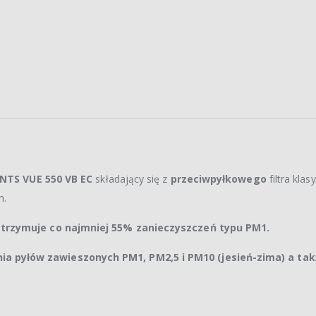
NTS VUE 550 VB EC
składający się z
przeciwpyłkowego
filtra klasy
m.
zatrzymuje co najmniej 55% zanieczyszczeń typu PM1.
ia pyłów zawieszonych PM1, PM2,5 i PM10 (jesień-zima) a tak