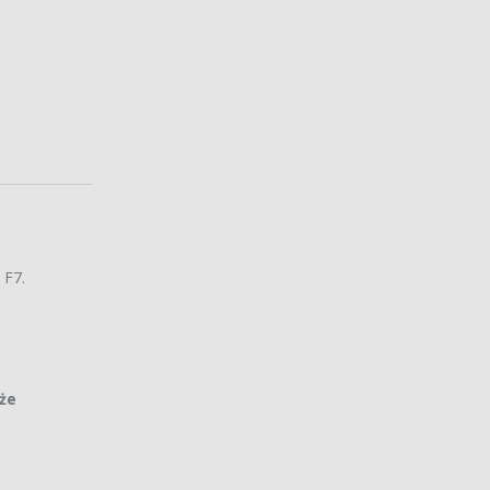
 F7.
że