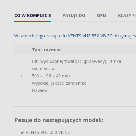
CO W KOMPLECIE
PASUJE DO
OPIS
KLASY F
W ramach tego zakupu do VENTS VUE 550 VB EC otrzymujes
Typ i rozmiar
Filtr wydłużonej trwałości (plisowany), ramka
syntetyczna
1 x
500 x 196 x 40 mm
Wysokiej jakości zamiennik
Nawiew
Pasuje do następujących modeli:
✔️ VENTS VUE 350 VB EC