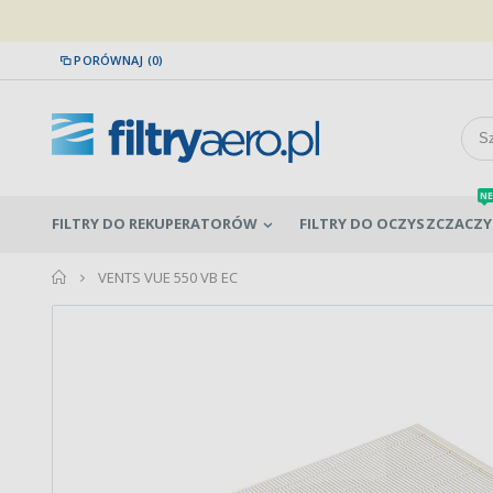
PORÓWNAJ (0)
NE
FILTRY DO REKUPERATORÓW
FILTRY DO OCZYSZCZACZY
home
VENTS VUE 550 VB EC