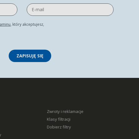
laminu
, który akceptujesz,
ZAPISUJĘ SIĘ
Zwroty i reklamacje
Klasy filtracji
Dobierz filtry
y