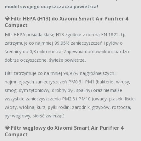
model swojego oczyszczacza powietrza!
💎 Filtr HEPA (H13) do Xiaomi Smart Air Purifier 4
Compact
Filtr HEPA posiada klasę H13 zgodnie z normą EN 1822, tj.
zatrzymuje co najmniej 99,95% zanieczyszczeń i pyłów o
średnicy do 0,3 mikrometra. Zapewnia domownikom bardzo
dobrze oczyszczone, świeże powietrze.
Filtr zatrzymuje co najmniej 99,97% najgroźniejszych i
najmniejszych zanieczyszczeń PM0.3 i PM1 (bakterie, wirusy,
smog, dym tytoniowy, drobny pył, spaliny) oraz niemalże
wszystkie zanieczyszczenia PM2.5 i PM10 (owady, piasek, liście,
włosy, włókna, kurz, pyłki roślin, zarodniki grzybów, roztocza,
pył węglowy, sierść zwierząt).
💎 Filtr węglowy do Xiaomi Smart Air Purifier 4
Compact