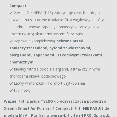
Compact
.
✔️ 2 w 1 - filtr HEPA (H13) zatrzymuje cząstki stałe, co
pozwala na skuteczne działanie filtra węglowego, który
absorbuje typowe zapachy i zanieczyszczenia gazowe.
Razem tworzą skuteczny system filtracyjny.
✔️ Zapewnia kompleksową
ochronę przed
zanieczyszczeniami, pyłami zawieszonymi,
alergenami, zapachami i szkodliwymi związkami
chemicznymi.
✔️ Idealny filtr dla osób z alergiami, astmą czy innymi
chorobami układu oddechowego.
✔️ Łatwy w montażu – komfort użytkowania.
✔️ Filtr nowy.
Ważne! Filtr pasuje TYLKO do oczyszczacza powietrza
Xiaomi Smart Air Purifier 4 Compact! Filtr NIE PASUJE do
modelu Mi Air Purifier w wersji 4, 4 Lite i 4 PRO. Sprawdź