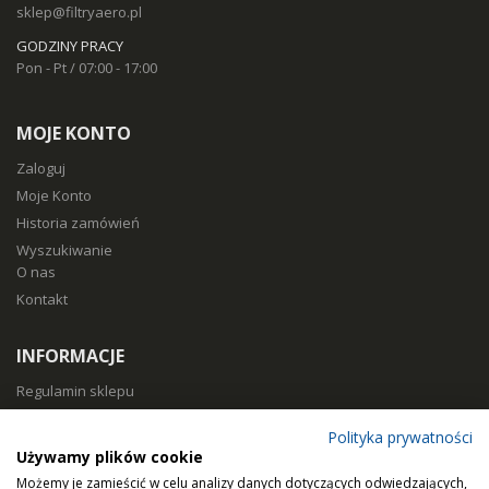
sklep@filtryaero.pl
GODZINY PRACY
Pon - Pt / 07:00 - 17:00
MOJE KONTO
Zaloguj
Moje Konto
Historia zamówień
Wyszukiwanie
O nas
Kontakt
INFORMACJE
Regulamin sklepu
Polityka prywatności
Polityka prywatności
Sposoby płatności
Używamy plików cookie
Koszty i czas dostawy
Możemy je zamieścić w celu analizy danych dotyczących odwiedzających,