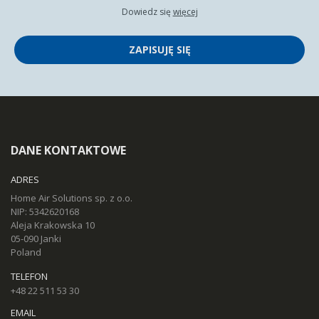
Dowiedz się
więcej
ZAPISUJĘ SIĘ
DANE KONTAKTOWE
ADRES
Home Air Solutions sp. z o.o.
NIP: 5342620168
Aleja Krakowska 10
05-090 Janki
Poland
TELEFON
+48 22 511 53 30
EMAIL