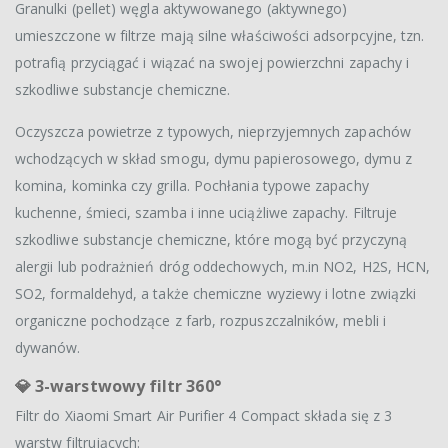
Granulki (pellet) węgla aktywowanego (aktywnego)
umieszczone w filtrze mają silne właściwości adsorpcyjne, tzn.
potrafią przyciągać i wiązać na swojej powierzchni zapachy i
szkodliwe substancje chemiczne.
Oczyszcza powietrze z typowych, nieprzyjemnych zapachów
wchodzących w skład smogu, dymu papierosowego, dymu z
komina, kominka czy grilla. Pochłania typowe zapachy
kuchenne, śmieci, szamba i inne uciążliwe zapachy. Filtruje
szkodliwe substancje chemiczne, które mogą być przyczyną
alergii lub podrażnień dróg oddechowych, m.in NO2, H2S, HCN,
SO2, formaldehyd, a także chemiczne wyziewy i lotne związki
organiczne pochodzące z farb, rozpuszczalników, mebli i
dywanów.
💎 3-warstwowy filtr 360°
Filtr do Xiaomi Smart Air Purifier 4 Compact składa się z 3
warstw filtrujących: