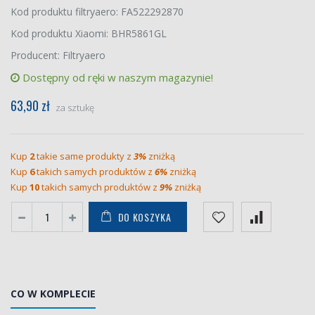
Kod produktu filtryaero: FA522292870
Kod produktu Xiaomi: BHR5861GL
Producent: Filtryaero
Dostępny od ręki w naszym magazynie!
63,90 zł
za sztukę
Kup
2
takie same produkty z
3%
zniżką
Kup
6
takich samych produktów z
6%
zniżką
Kup
10
takich samych produktów z
9%
zniżką
DO KOSZYKA
CO W KOMPLECIE