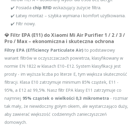
✔️ Posiada
chip RFID
wskazujący zużycie filtra.
✔️ Łatwy montaż – szybka wymiana i komfort użytkowania.
✔️ Filtr nowy.
💎 Filtr EPA (E11) do Xiaomi Mi Air Purifier 1 / 2 / 3 /
Pro / Max – ekonomiczna i skuteczna ochrona
Filtry EPA (Efficiency Particulate Air)
to podstawowy
wariant filtrów w oczyszczaczach powietrza, klasyfikowany w
normie EN 1822 w klasach E10–E12. System klasyfikacji jest
prosty - im wyższa liczba po literze E, tym większa skuteczność
filtracji. Klasa E10 zatrzymuje minimum 85% cząstek, E11 -
95%, a E12 aż 99,5%. Nasz filtr EPA klasy E11 zatrzymuje co
najmniej
95% cząstek o wielkości 0,3 mikrometra
- rozmiar
tak mały, że niewidoczny gołym okiem, ale wystarczająco duży,
aby zawierać większość codziennych zanieczyszczeń
domowych.