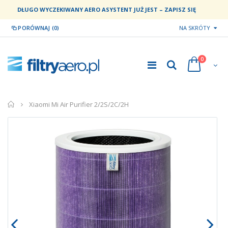
DŁUGO WYCZEKIWANY AERO ASYSTENT JUŻ JEST – ZAPISZ SIĘ
PORÓWNAJ (0)
NA SKRÓTY
0
home
Xiaomi Mi Air Purifier 2/2S/2C/2H