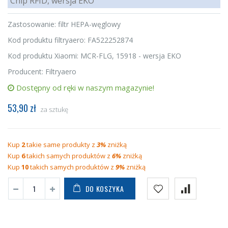
Chip RFID, wersja EKO
Zastosowanie: filtr HEPA-węglowy
Kod produktu filtryaero: FA522252874
Kod produktu Xiaomi: MCR-FLG, 15918 - wersja EKO
Producent: Filtryaero
Dostępny od ręki w naszym magazynie!
53,90 zł
za sztukę
Kup
2
takie same produkty z
3%
zniżką
Kup
6
takich samych produktów z
6%
zniżką
Kup
10
takich samych produktów z
9%
zniżką
DO KOSZYKA