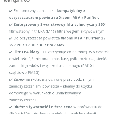
wersja EKO
✔️ Ekonomiczny zamiennik -
kompatybilny z
oczyszczaczem powietrza Xiaomi Mi Air Purifier.
✔️
Zintegrowany 3-warstwowy filtr cylindryczny 360°
-
filtr wstępny, filtr EPA (E11) i filtr z węglem aktywowanym.
✔️ Do oczyszczacza powietrza
Xiaomi Mi Air Purifier 2 /
2S / 2H / 3 / 3H / 3C / Pro / Max.
✔️
Filtr EPA klasy E11
zatrzymuje co najmniej 95% cząstek
o wielkości 0,3 mikrona – m.in. kurz, pyłki, roztocza, sierść,
zarodniki grzybów i większe frakcje smogu (PM10 i
częściowo PM2.5).
✔️ Zapewnia skuteczną ochronę przed codziennymi
zanieczyszczeniami powietrza – idealny do użytku
domowego w warunkach o umiarkowanym
zanieczyszczeniu.
✔️
Dłuższa żywotność i niższa cena
w porównaniu do
filtrów HEPA – doskonały wybór dla osób bez alergii.