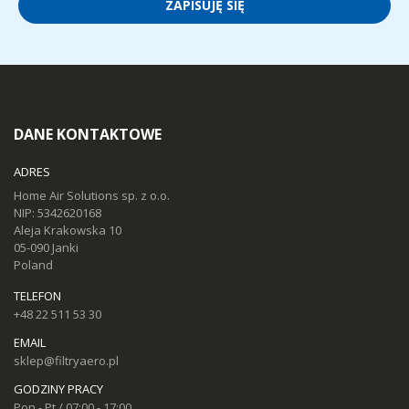
ZAPISUJĘ SIĘ
DANE KONTAKTOWE
ADRES
Home Air Solutions sp. z o.o.
NIP: 5342620168
Aleja Krakowska 10
05-090 Janki
Poland
TELEFON
+48 22 511 53 30
EMAIL
sklep@filtryaero.pl
GODZINY PRACY
Pon - Pt / 07:00 - 17:00