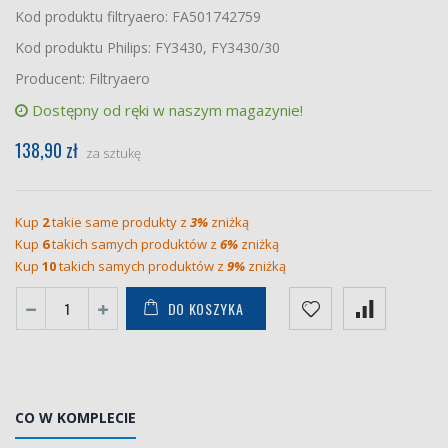
Kod produktu filtryaero: FA501742759
Kod produktu Philips: FY3430, FY3430/30
Producent: Filtryaero
Dostępny od ręki w naszym magazynie!
138,90 zł
za sztukę
Kup
2
takie same produkty z
3%
zniżką
Kup
6
takich samych produktów z
6%
zniżką
Kup
10
takich samych produktów z
9%
zniżką
DO KOSZYKA
CO W KOMPLECIE