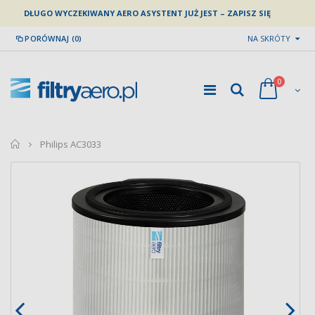
DŁUGO WYCZEKIWANY AERO ASYSTENT JUŻ JEST – ZAPISZ SIĘ
PORÓWNAJ (0)
NA SKRÓTY
0
home
Philips AC3033