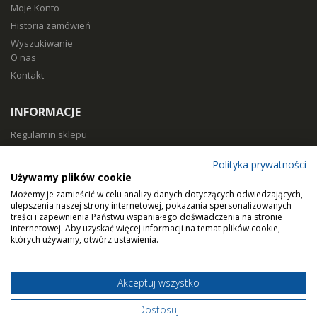
Moje Konto
Historia zamówień
Wyszukiwanie
O nas
Kontakt
INFORMACJE
Regulamin sklepu
Polityka prywatności
Polityka prywatności
Sposoby płatności
Używamy plików cookie
Koszty i czas dostawy
Możemy je zamieścić w celu analizy danych dotyczących odwiedzających,
Zwroty i reklamacje
ulepszenia naszej strony internetowej, pokazania spersonalizowanych
treści i zapewnienia Państwu wspaniałego doświadczenia na stronie
Klasy filtracji
internetowej. Aby uzyskać więcej informacji na temat plików cookie,
Dobierz filtry
których używamy, otwórz ustawienia.
Akceptuj wszystko
© Home Air Solutions sp. z o.o. - filtryaero.pl.
Filtry do rekuperacji.
Dostosuj