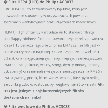
💎
Filtr HEPA (H13) do Philips AC3033
Filtr HEPA H13 to zaawansowany typ filtra, który jest
powszechnie stosowany w oczyszczaczach powietrza,
systemach wentylacyjnych oraz urządzeniach medycznych.
HEPA tj. High Efficiency Particulate Air to standard filtracji
określający zdolność filtra do usuwania cząsteczek z powietrza.
Klasa H13 oznacza (zgodnie z normą EN 1822), że filtr jest w
stanie zatrzymać co najmniej 99.97% cząsteczek o wielkości
0.3 mikrona - najgroźniejszych i najmniejszych zanieczyszczeń
PM0.3 i PM1 (bakterie, wirusy, smog, dym tytoniowy, drobny
pył, spaliny) oraz niemalże wszystkie zanieczyszczenia PM2.5 i
PM10 (owady, piasek, liście, włosy, włókna, kurz, pyłki roślin,
zarodniki grzybów, roztocza, pył węglowy, sierść zwierząt).
Filtr
H13 jest jednym z najskuteczniejszych filtrów
dostępnych na rynku!
💎
Filtr węglowy do Philips AC3033