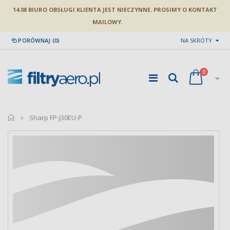
14.08 BIURO OBSŁUGI KLIENTA JEST NIECZYNNE. PROSIMY O KONTAKT
MAILOWY.
PORÓWNAJ (0)
NA SKRÓTY
0
home
Sharp FP-J30EU-P