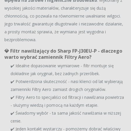
wpływa na zdrowe i higieniczne środowisko
. Wykonany z
wysokiej jakości materiałów, charakteryzuje się dużą
chłonnością, co pozwala na równomierne uwalnianie wilgoci.
Jego trwałość gwarantuje długotrwałe i niezawodne działanie,
a prosty montaż sprawia, że wymiana jest wygodna i
bezproblemowa.
💎
Filtr nawilżający do Sharp FP-J30EU-P - dlaczego
warto wybrać zamiennik Filtry Aero?
✔️ Idealne dopasowanie wymiarowe - filtr montuje się
dokładnie jak oryginał, bez żadnych przeróbek.
✔️ Potwierdzona skuteczność - nasi klienci od lat wybierają
zamienniki Filtry Aero zamiast drogich oryginałów.
✔️ Filtry Aero to specjaliści od filtracji i nawilżania powietrza
- służymy wiedzą i pomocą na każdym etapie.
✔️ Świadomy wybór - ta sama jakość nawilżania w niższej
cenie.
✔️ Jeden kontakt wystarczy - pomożemy dobrać właściwy