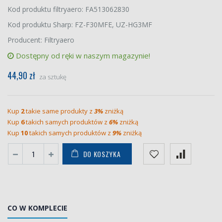
Kod produktu filtryaero: FA513062830
Kod produktu Sharp: FZ-F30MFE, UZ-HG3MF
Producent: Filtryaero
Dostępny od ręki w naszym magazynie!
44,90 zł
za sztukę
Kup
2
takie same produkty z
3%
zniżką
Kup
6
takich samych produktów z
6%
zniżką
Kup
10
takich samych produktów z
9%
zniżką
DO KOSZYKA
CO W KOMPLECIE