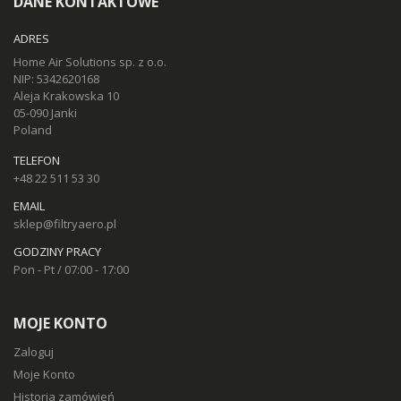
DANE KONTAKTOWE
ADRES
Home Air Solutions sp. z o.o.
NIP: 5342620168
Aleja Krakowska 10
05-090 Janki
Poland
TELEFON
+48 22 511 53 30
EMAIL
sklep@filtryaero.pl
GODZINY PRACY
Pon - Pt / 07:00 - 17:00
MOJE KONTO
Zaloguj
Moje Konto
Historia zamówień