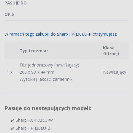
PASUJE DO
OPIS
W ramach tego zakupu do Sharp FP-J30EU-P otrzymujesz:
Klasa
Typ i rozmiar
filtracji
Filtr jednorazowy (nawilżający)
1 x
260 x 99 x 44 mm
Nawilżający
Wysokiej jakości zamiennik
Pasuje do następujących modeli:
✔️ Sharp KC-F32EU-W
✔️ Sharp FP-J30EU-B