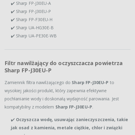
✔️ Sharp FP-J30EU-A
✔️ Sharp FP-J30EU-P
✔️ Sharp FP-F30EU-H
✔️ Sharp UA-HG30E-B
✔️ Sharp UA-PE30E-WB
Filtr nawilżający do oczyszczacza powietrza
Sharp FP-J30EU-P
Zamiennik filtra nawilżającego do
Sharp FP-J30EU-P
to
wysokiej jakości produkt, który zapewnia efektywne
pochłanianie wody i doskonałą wydajność parowania. Jest
kompatybilny z modelem
Sharp FP-J30EU-P
.
✔️
Oczyszcza wodę, usuwając zanieczyszczenia, takie
jak osad z kamienia, metale ciężkie, chlor i związki