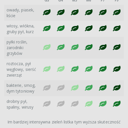
G3
G4
M5
M6
F7
F9
owady, piasek,
liście
włosy, włókna,
gruby pył, kurz
pyłki roślin,
zarodniki
grzybów
roztocza, pył
węglowy, sierść
zwierząt
bakterie, smog,
dym tytoniowy
drobny pył,
spaliny, wirusy
Im bardziej intensywna zieleń listka tym wyższa skuteczność