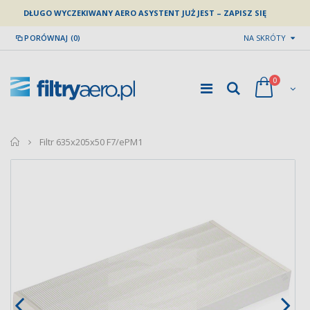
DŁUGO WYCZEKIWANY AERO ASYSTENT JUŻ JEST – ZAPISZ SIĘ
PORÓWNAJ (0)
NA SKRÓTY
0
home
Filtr 635x205x50 F7/ePM1