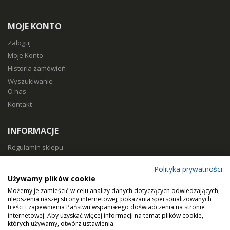
MOJE KONTO
Zaloguj
Moje Konto
Historia zamówień
Wyszukiwanie
O nas
Kontakt
INFORMACJE
Regulamin sklepu
Polityka prywatności
Polityka prywatności
Sposoby płatności
Używamy plików cookie
Koszty i czas dostawy
Możemy je zamieścić w celu analizy danych dotyczących odwiedzających,
Zwroty i reklamacje
ulepszenia naszej strony internetowej, pokazania spersonalizowanych
treści i zapewnienia Państwu wspaniałego doświadczenia na stronie
Klasy filtracji
internetowej. Aby uzyskać więcej informacji na temat plików cookie,
Dobierz filtry
których używamy, otwórz ustawienia.