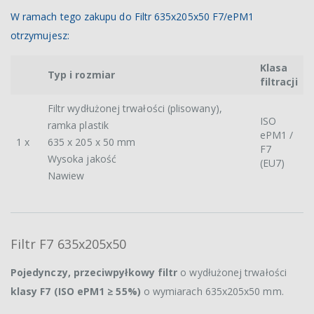
W ramach tego zakupu do Filtr 635x205x50 F7/ePM1
otrzymujesz:
Klasa
Typ i rozmiar
filtracji
Filtr wydłużonej trwałości (plisowany),
ISO
ramka plastik
ePM1 /
1 x
635 x 205 x 50 mm
F7
Wysoka jakość
(EU7)
Nawiew
Filtr F7 635x205x50
Pojedynczy, przeciwpyłkowy filtr
o wydłużonej trwałości
klasy F7 (ISO ePM1 ≥ 55%)
o wymiarach 635x205x50 mm.