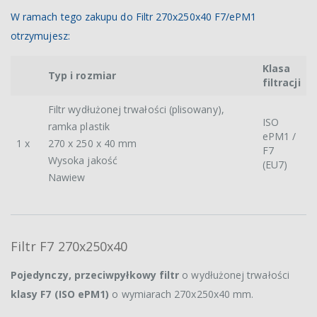
W ramach tego zakupu do Filtr 270x250x40 F7/ePM1
otrzymujesz:
Klasa
Typ i rozmiar
filtracji
Filtr wydłużonej trwałości (plisowany),
ISO
ramka plastik
ePM1 /
1 x
270 x 250 x 40 mm
F7
Wysoka jakość
(EU7)
Nawiew
Filtr F7 270x250x40
Pojedynczy, przeciwpyłkowy filtr
o wydłużonej trwałości
klasy F7 (ISO ePM1)
o wymiarach 270x250x40 mm.