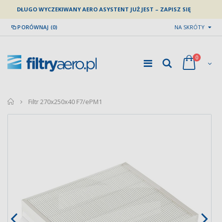
DŁUGO WYCZEKIWANY AERO ASYSTENT JUŻ JEST – ZAPISZ SIĘ
PORÓWNAJ (0)
NA SKRÓTY
0
home
Filtr 270x250x40 F7/ePM1