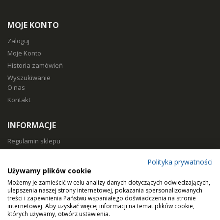
MOJE KONTO
Zaloguj
Moje Konto
Historia zamówień
Wyszukiwanie
O nas
Kontakt
INFORMACJE
Regulamin sklepu
Polityka prywatności
Polityka prywatności
Sposoby płatności
Używamy plików cookie
Koszty i czas dostawy
Możemy je zamieścić w celu analizy danych dotyczących odwiedzających,
Zwroty i reklamacje
ulepszenia naszej strony internetowej, pokazania spersonalizowanych
treści i zapewnienia Państwu wspaniałego doświadczenia na stronie
Klasy filtracji
internetowej. Aby uzyskać więcej informacji na temat plików cookie,
Dobierz filtry
których używamy, otwórz ustawienia.