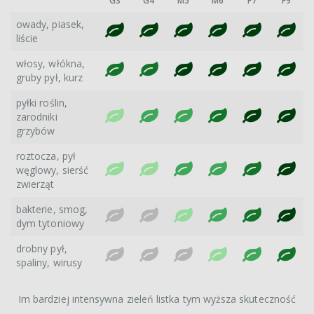
G3
G4
M5
M6
F7
F9
owady, piasek,
liście
włosy, włókna,
gruby pył, kurz
pyłki roślin,
zarodniki
grzybów
roztocza, pył
węglowy, sierść
zwierząt
bakterie, smog,
dym tytoniowy
drobny pył,
spaliny, wirusy
Im bardziej intensywna zieleń listka tym wyższa skuteczność