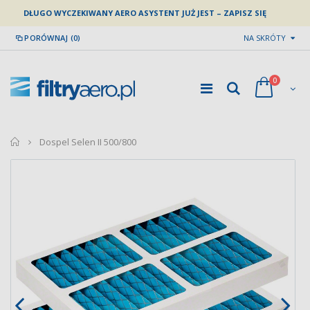
DŁUGO WYCZEKIWANY AERO ASYSTENT JUŻ JEST – ZAPISZ SIĘ
PORÓWNAJ (0)
NA SKRÓTY
0
home
Dospel Selen II 500/800