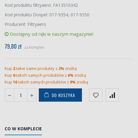
Kod produktu filtryaero: FA13510342
Kod produktu Dospel: 017-9354, 017-9350
Producent: Filtryaero
Dostępny od ręki w naszym magazynie!
79,80 zł
za komplet
Kup
2
takie same produkty z
3%
zniżką
Kup
6
takich samych produktów z
6%
zniżką
Kup
10
takich samych produktów z
9%
zniżką
DO KOSZYKA
CO W KOMPLECIE