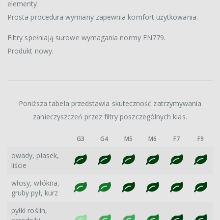
elementy.
Prosta procedura wymiany zapewnia komfort użytkowania.
Filtry spełniają surowe wymagania normy EN779.
Produkt nowy.
Poniższa tabela przedstawia skuteczność zatrzymywania
zanieczyszczeń przez filtry poszczególnych klas.
G3
G4
M5
M6
F7
F9
owady, piasek,
liście
włosy, włókna,
gruby pył, kurz
pyłki roślin,