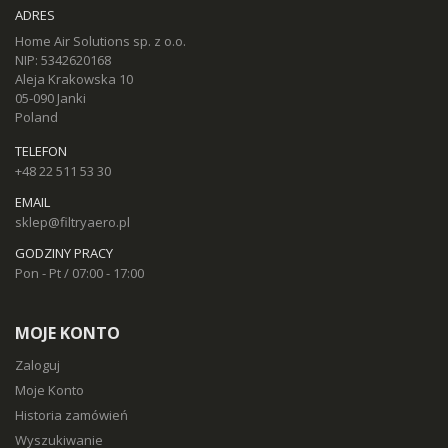
ADRES
Home Air Solutions sp. z o.o.
NIP: 5342620168
Aleja Krakowska 10
05-090 Janki
Poland
TELEFON
+48 22 511 53 30
EMAIL
sklep@filtryaero.pl
GODZINY PRACY
Pon - Pt / 07:00 - 17:00
MOJE KONTO
Zaloguj
Moje Konto
Historia zamówień
Wyszukiwanie