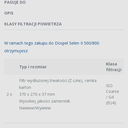
PASUJE DO
OPIS
KLASY FILTRACJI POWIETRZA
W ramach tego zakupu do Dospel Selen II 500/800
otrzymujesz:
Klasa
Typ i rozmiar
filtracji
Filtr wydłużonej trwałości (Z-Line), ramka
ISO
karton
Coarse
2 x
370 x 270 x 37 mm
/ G4
Wysokiej jakości zamiennik
(EU4)
Nawiew/Wywiew