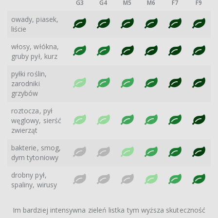
G3
G4
M5
M6
F7
F9
owady, piasek,
liście
włosy, włókna,
gruby pył, kurz
pyłki roślin,
zarodniki
grzybów
roztocza, pył
węglowy, sierść
zwierząt
bakterie, smog,
dym tytoniowy
drobny pył,
spaliny, wirusy
Im bardziej intensywna zieleń listka tym wyższa skuteczność