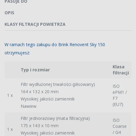
PASUJE DO
OPIS
KLASY FILTRACJI POWIETRZA
W ramach tego zakupu do Brink Renovent Sky 150
otrzymujesz:
Klasa
Typ i rozmiar
filtracji
Filtr wydłużonej trwałości (plisowany)
ISO
164 x 132 x 20 mm
ePM1 /
1 x
F7
Wysokiej jakości zamiennik
(EU7)
Nawiew
Filtr jednorazowy (mata filtracyjna)
ISO
175 x 143 x 10 mm
Coarse
1 x
/ G4
Wysokiej jakości zamiennik