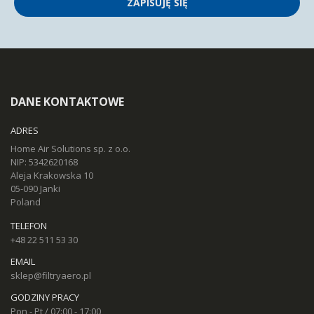
ZAPISUJĘ SIĘ
DANE KONTAKTOWE
ADRES
Home Air Solutions sp. z o.o.
NIP: 5342620168
Aleja Krakowska 10
05-090 Janki
Poland
TELEFON
+48 22 511 53 30
EMAIL
sklep@filtryaero.pl
GODZINY PRACY
Pon - Pt / 07:00 - 17:00