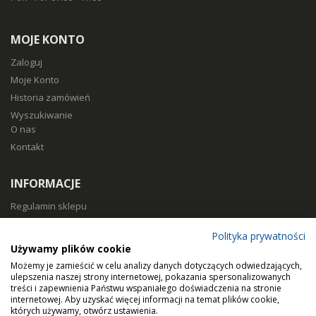
MOJE KONTO
Zaloguj
Moje Konto
Historia zamówień
Wyszukiwanie
O nas
Kontakt
INFORMACJE
Regulamin sklepu
Polityka prywatności
Polityka prywatności
Sposoby płatności
Używamy plików cookie
Koszty i czas dostawy
Możemy je zamieścić w celu analizy danych dotyczących odwiedzających,
Zwroty i reklamacje
ulepszenia naszej strony internetowej, pokazania spersonalizowanych
treści i zapewnienia Państwu wspaniałego doświadczenia na stronie
Klasy filtracji
internetowej. Aby uzyskać więcej informacji na temat plików cookie,
Dobierz filtry
których używamy, otwórz ustawienia.