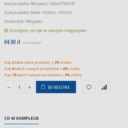
Kod produktu filtryaero: FA064750078
Kod produktu Brink: 533002, 535023
Producent: Filtryaero
Dostępny od ręki w naszym magazynie!
64,90 zł
za komplet
Kup
2
takie same produkty z
3%
zniżką
Kup
6
takich samych produktów z
6%
zniżką
Kup
10
takich samych produktów z
9%
zniżką
DO KOSZYKA
CO W KOMPLECIE