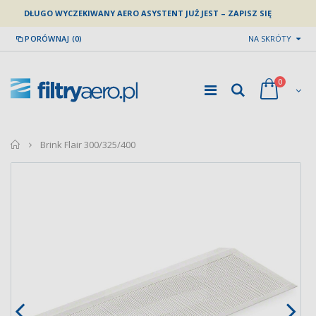
DŁUGO WYCZEKIWANY AERO ASYSTENT JUŻ JEST – ZAPISZ SIĘ
PORÓWNAJ (0)
NA SKRÓTY
0
home
Brink Flair 300/325/400