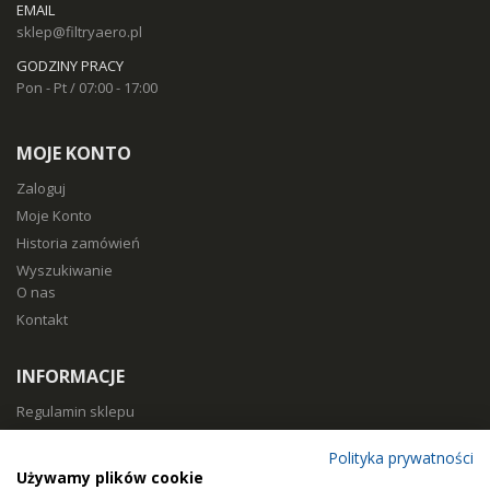
EMAIL
sklep@filtryaero.pl
GODZINY PRACY
Pon - Pt / 07:00 - 17:00
MOJE KONTO
Zaloguj
Moje Konto
Historia zamówień
Wyszukiwanie
O nas
Kontakt
INFORMACJE
Regulamin sklepu
Polityka prywatności
Polityka prywatności
Sposoby płatności
Używamy plików cookie