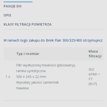
PASUJE DO
OPIS
KLASY FILTRACJI POWIETRZA
W ramach tego zakupu do Brink Flair 300/325/400 otrzymujesz:
Klasa
Typ i rozmiar
filtracji
Filtr wydłużonej trwałości (plisowany),
ISO
ramka syntetyczna
ePM1 /
1 x
500 x 245 x 22 mm
F7
Wysokiej jakości zamiennik
(EU7)
Nawiew