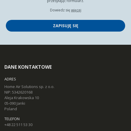
przesyłając formularz.
Dowiedz się
więcej
ZAPISUJĘ SIĘ
DANE KONTAKTOWE
ADRES
Home Air Solutions sp. z o.o.
NIP: 5342620168
Aleja Krakowska 10
05-090 Janki
Poland
TELEFON
+48 22 511 53 30