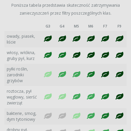
Poniższa tabela przedstawia skuteczność zatrzymywania
zanieczyszczeń przez filtry poszczególnych klas.
G3
G4
M5
M6
F7
F9
owady, piasek,
liście
włosy, włókna,
gruby pył, kurz
pyłki roślin,
zarodniki
grzybów
roztocza, pył
węglowy, sierść
zwierząt
bakterie, smog,
dym tytoniowy
drobny pył,