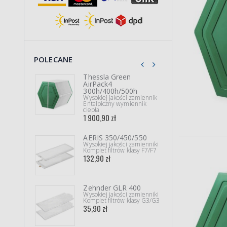
POLECANE
Thessla Green
DEF
AirPack4
300V
300h/400h/500h
Wysok
Kompl
Wysokiej jakości zamiennik
(ePM
Entalpiczny wymiennik
500,
ciepła
1 900,90 zł
Sha
AERIS 350/450/550
Wysok
Filtr
Wysokiej jakości zamienniki
89,90
Komplet filtrów klasy F7/F7
132,90 zł
Komf
Zehnder GLR 400
1200
Wysokiej jakości zamienniki
Wysok
Komplet filtrów klasy G3/G3
Kompl
(ePM
35,90 zł
255,