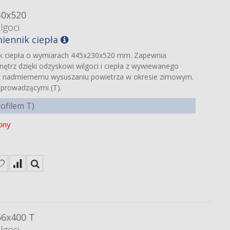
30x520
lgoci
iennik ciepła
ik ciepła o wymiarach 445x230x520 mm. Zapewnia
ętrz dzięki odzyskowi wilgoci i ciepła z wywiewanego
a nadmiernemu wysuszaniu powietrza w okresie zimowym.
 prowadzącymi (T).
ofilem T)
pny
ę
66x400 T
lgoci