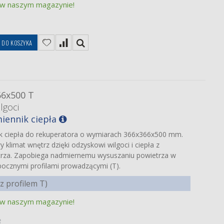
 w naszym magazynie!
ę
DO KOSZYKA
66x500 T
lgoci
iennik ciepła
ik ciepła do rekuperatora o wymiarach 366x366x500 mm.
klimat wnętrz dzięki odzyskowi wilgoci i ciepła z
rza. Zapobiega nadmiernemu wysuszaniu powietrza w
ocznymi profilami prowadzącymi (T).
 profilem T)
 w naszym magazynie!
ę