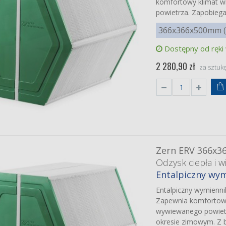
komfortowy klimat wn
powietrza. Zapobieg
366x366x500mm (b
Dostępny od ręki
2 280,90 zł
za sztuk
RO DRX PLUS
/400V/500V/600V
iej jakości zamiennik
et filtrów klasy M5/G3
10/Coarse)
00 zł
rp UA-KIN52E-W
iej jakości zamiennik
 węglowy
Zern ERV 366x3
 zł
Odzysk ciepła i wi
Entalpiczny wym
ovent Verso R
 F
Entalpiczny wymienn
iej jakości zamienniki
et filtrów klasy F7/M5
Zapewnia komfortowy 
1 70%/ePM10 55%)
wywiewanego powiet
90 zł
okresie zimowym. Z b