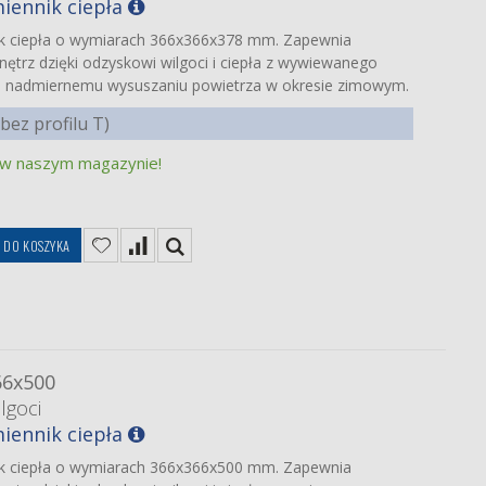
iennik ciepła
ik ciepła o wymiarach 366x366x378 mm. Zapewnia
ętrz dzięki odzyskowi wilgoci i ciepła z wywiewanego
a nadmiernemu wysuszaniu powietrza w okresie zimowym.
ez profilu T)
 w naszym magazynie!
ę
DO KOSZYKA
66x500
lgoci
iennik ciepła
ik ciepła o wymiarach 366x366x500 mm. Zapewnia