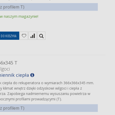
 profilem T)
 w naszym magazynie!
ę
DO KOSZYKA
66x345 T
lgoci
iennik ciepła
ik ciepła do rekuperatora o wymiarach 366x366x345 mm.
klimat wnętrz dzięki odzyskowi wilgoci i ciepła z
rza. Zapobiega nadmiernemu wysuszaniu powietrza w
ocznymi profilami prowadzącymi (T).
 profilem T)