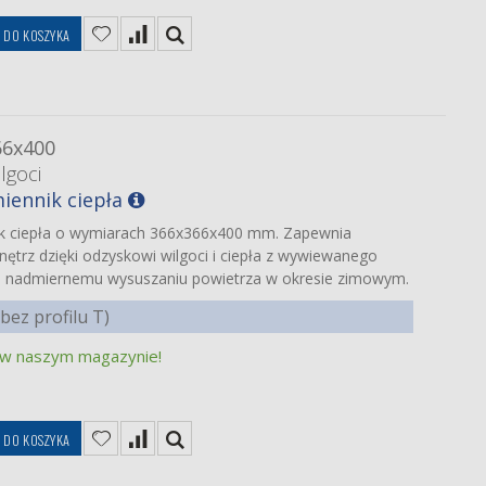
DO KOSZYKA
66x400
lgoci
iennik ciepła
ik ciepła o wymiarach 366x366x400 mm. Zapewnia
ętrz dzięki odzyskowi wilgoci i ciepła z wywiewanego
a nadmiernemu wysuszaniu powietrza w okresie zimowym.
ez profilu T)
 w naszym magazynie!
ę
DO KOSZYKA