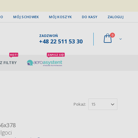
TO
MÓJ SCHOWEK
MÓJ KOSZYK
DO KASY
ZALOGUJ
0
ZADZWOŃ
+48 22 511 53 30
HOT!
ZAPISZ SIĘ!
Z FILTRY
Pokaż:
66x378
lgoci