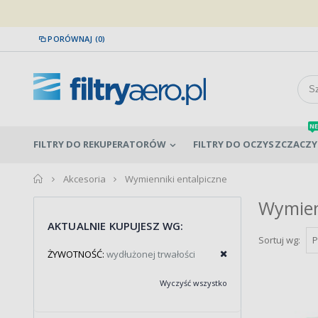
PORÓWNAJ (0)
NE
FILTRY DO REKUPERATORÓW
FILTRY DO OCZYSZCZACZY
home
Akcesoria
Wymienniki entalpiczne
Wymien
AKTUALNIE KUPUJESZ WG:
Sortuj wg:
ŻYWOTNOŚĆ:
wydłużonej trwałości
Wyczyść wszystko