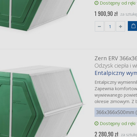
Dostępny od ręki
1 900,90 zł
za sztuk
Zern ERV 366x3
Odzysk ciepła i wi
Entalpiczny wym
Entalpiczny wymienn
Zapewnia komfortowy 
wywiewanego powiet
okresie zimowym. Z b
366x366x500mm (z
Dostępny od ręki
2 280,90 zł
za sztuk