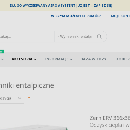
DŁUGO WYCZEKIWANY AERO ASYSTENT JUŻ JEST – ZAPISZ SIĘ
W CZYM MOŻEMY CI POMÓC?
MOJE KON
W!
AKCESORIA
INFORMACJE
BAZA WIEDZY
DOBIER
niki entalpiczne
Zern ERV 366x3
Odzysk ciepła i wi