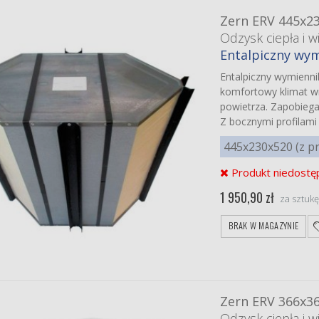
Zern ERV 445x2
Odzysk ciepła i wi
Entalpiczny wym
Entalpiczny wymienn
komfortowy klimat wn
powietrza. Zapobieg
Z bocznymi profilami
445x230x520 (z pr
Produkt niedostę
1 950,90 zł
za sztuk
BRAK W MAGAZYNIE
Zern ERV 366x3
Odzysk ciepła i wi