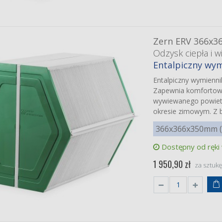
Zern ERV 366x3
Odzysk ciepła i wi
Entalpiczny wym
Entalpiczny wymienn
Zapewnia komfortowy 
wywiewanego powiet
okresie zimowym. Z b
366x366x350mm (z
Dostępny od ręki
1 950,90 zł
za sztuk