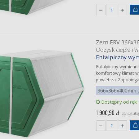
Zern ERV 366x3
Odzysk ciepła i wi
Entalpiczny wym
Entalpiczny wymienn
komfortowy klimat wn
powietrza. Zapobieg
366x366x400mm (b
Dostępny od ręki
1 900,90 zł
za sztuk