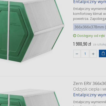
Entalpiczny wym
Entalpiczny wymienn
komfortowy klimat wn
powietrza. Zapobieg
366x366x378mm (b
Dostępny od ręki
1 980,90 zł
za sztuk
Zern ERV 366x3
Odzysk ciepła i wi
Entalpiczny wym
Entalpiczny wymienn