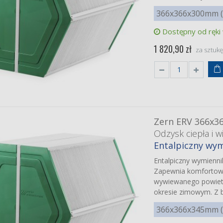
366x366x300mm (z
Dostępny od ręki
1 820,90 zł
za sztuk
Zern ERV 366x3
Odzysk ciepła i wi
Entalpiczny wym
Entalpiczny wymienn
Zapewnia komfortowy 
wywiewanego powiet
okresie zimowym. Z b
366x366x345mm (z