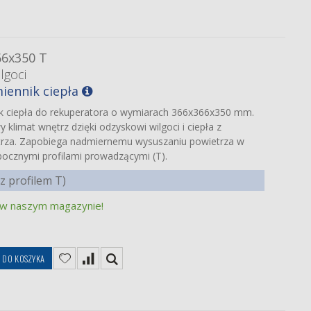
66x350 T
lgoci
iennik ciepła
ik ciepła do rekuperatora o wymiarach 366x366x350 mm.
klimat wnętrz dzięki odzyskowi wilgoci i ciepła z
rza. Zapobiega nadmiernemu wysuszaniu powietrza w
ocznymi profilami prowadzącymi (T).
 profilem T)
 w naszym magazynie!
ę
DO KOSZYKA