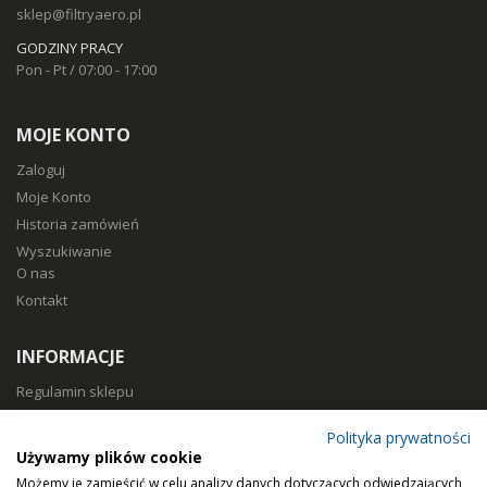
sklep@filtryaero.pl
GODZINY PRACY
Pon - Pt / 07:00 - 17:00
MOJE KONTO
Zaloguj
Moje Konto
Historia zamówień
Wyszukiwanie
O nas
Kontakt
INFORMACJE
Regulamin sklepu
Polityka prywatności
Polityka prywatności
Sposoby płatności
Używamy plików cookie
Koszty i czas dostawy
Możemy je zamieścić w celu analizy danych dotyczących odwiedzających,