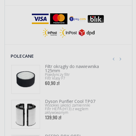
POLECANE
Filtr okrągły do nawiewnika
125mm
Pojedynczy filtr
Filtr klasy F7
60,90 zł
Dyson Purifier Cool TP07
Wysokiej jakości zamienniki
Filtr HEPA (H13) z węglem
aktywowanym
139,90 zł