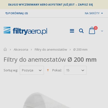
DŁUGO WYCZEKIWANY AERO ASYSTENT JUŻ JEST – ZAPISZ SIĘ
PORÓWNAJ (0)
NA SKRÓTY
0
home
Akcesoria
Filtry do anemostatów
Ø 200 mm
Filtry do anemostatów
Ø 200 mm
Sortuj wg:
Pokaż: