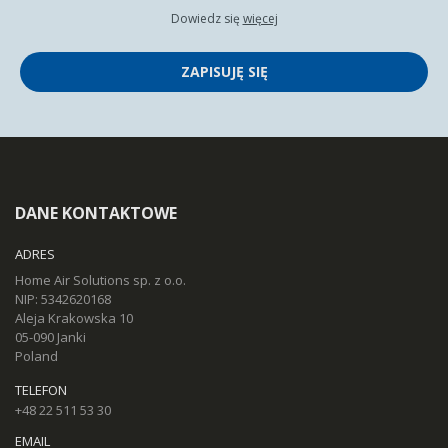
Dowiedz się
więcej
ZAPISUJĘ SIĘ
DANE KONTAKTOWE
ADRES
Home Air Solutions sp. z o.o.
NIP: 5342620168
Aleja Krakowska 10
05-090 Janki
Poland
TELEFON
+48 22 511 53 30
EMAIL