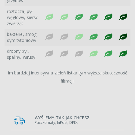
grzybów
roztocza, pył
węglowy, sierść
zwierząt
bakterie, smog,
dym tytoniowy
drobny pył,
spaliny, wirusy
Im bardziej intensywna zieleń listka tym wyższa skuteczność
filtracji.
WYŚLEMY TAK JAK CHCESZ
Paczkomaty, InPost, DPD.