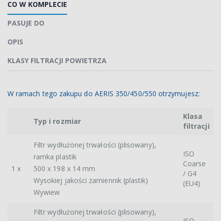
CO W KOMPLECIE
PASUJE DO
OPIS
KLASY FILTRACJI POWIETRZA
W ramach tego zakupu do AERIS 350/450/550 otrzymujesz:
Klasa
Typ i rozmiar
filtracji
Filtr wydłużonej trwałości (plisowany),
ISO
ramka plastik
Coarse
1 x
500 x 198 x 14 mm
/ G4
Wysokiej jakości zamiennik (plastik)
(EU4)
Wywiew
Filtr wydłużonej trwałości (plisowany),
ISO