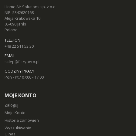
Home Air Solutions sp. z o.o.
NIP: 5342620168
Aleja Krakowska 10
05-090 Janki
Poland
TELEFON
+48 22 511 53 30
EMAIL
sklep@filtryaero.pl
GODZINY PRACY
Pon - Pt / 07:00 - 17:00
MOJE KONTO
Zaloguj
Moje Konto
Historia zamówień
Wyszukiwanie
O nas