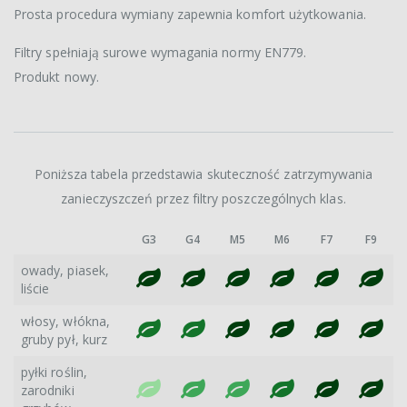
Prosta procedura wymiany zapewnia komfort użytkowania.
Filtry spełniają surowe wymagania normy EN779.
Produkt nowy.
Poniższa tabela przedstawia skuteczność zatrzymywania
zanieczyszczeń przez filtry poszczególnych klas.
G3
G4
M5
M6
F7
F9
owady, piasek,
liście
włosy, włókna,
gruby pył, kurz
pyłki roślin,
zarodniki