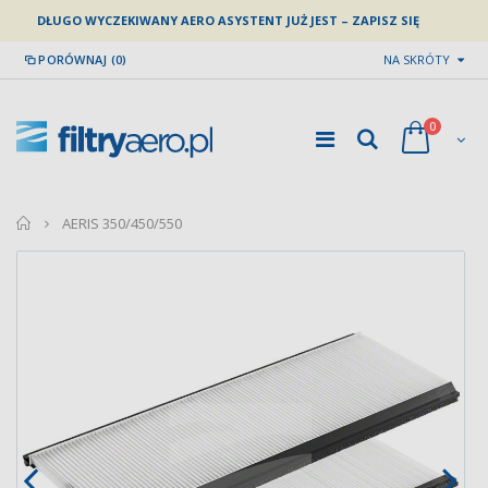
DŁUGO WYCZEKIWANY AERO ASYSTENT JUŻ JEST – ZAPISZ SIĘ
PORÓWNAJ (0)
NA SKRÓTY
0
home
AERIS 350/450/550