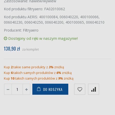
Zastosowanie: nawiew/wywiew
Kod produktu filtryaero: FA02010062
Kod produktu AERIS: 400100084, 006040220, 400100066,
006040230, 006040250, 006040200, 400100065, 006040210
Producent: Filtryaero
Dostępny od ręki w naszym magazynie!
138,90 zł
za komplet
Kup
2
takie same produkty z
3%
zniżką
Kup
6
takich samych produktów z
6%
zniżką
Kup
10
takich samych produktów z
9%
zniżką
DO KOSZYKA