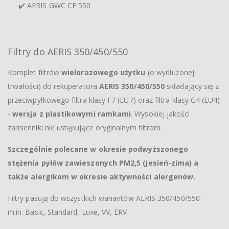
✔️ AERIS GWC CF 550
Filtry do AERIS 350/450/550
Komplet filtrów
wielorazowego użytku
(o wydłużonej
trwałości) do rekuperatora
AERIS 350/450/550
składający się z
przeciwpyłkowego filtra klasy F7 (EU7) oraz filtra klasy G4 (EU4)
-
wersja z plastikowymi ramkami
. Wysokiej jakości
zamienniki nie ustępujące oryginalnym filtrom.
Szczególnie polecane w okresie podwyższonego
stężenia pyłów zawieszonych PM2,5 (jesień-zima) a
także alergikom w okresie aktywności alergenów.
Filtry pasują do wszystkich wariantów AERIS 350/450/550 -
m.in. Basic, Standard, Luxe, VV, ERV.