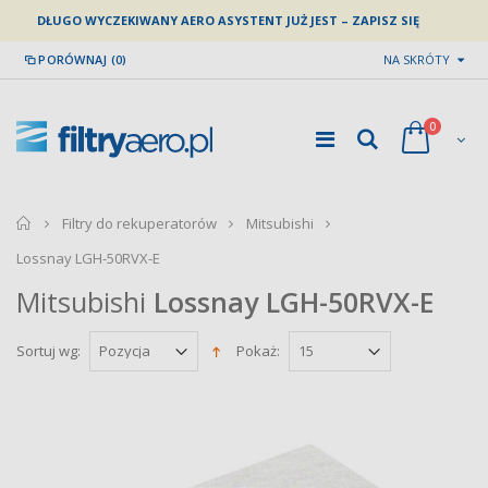
DŁUGO WYCZEKIWANY AERO ASYSTENT JUŻ JEST – ZAPISZ SIĘ
PORÓWNAJ (0)
NA SKRÓTY
0
home
Filtry do rekuperatorów
Mitsubishi
Lossnay LGH-50RVX-E
Mitsubishi
Lossnay LGH-50RVX-E
Sortuj wg:
Pokaż: