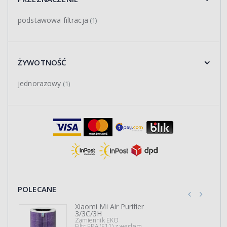
podstawowa filtracja
(1)
ŻYWOTNOŚĆ
jednorazowy
(1)
POLECANE
Xiaomi Mi Air Purifier
3/3C/3H
Zamiennik EKO
Filtr EPA (E11) z węglem