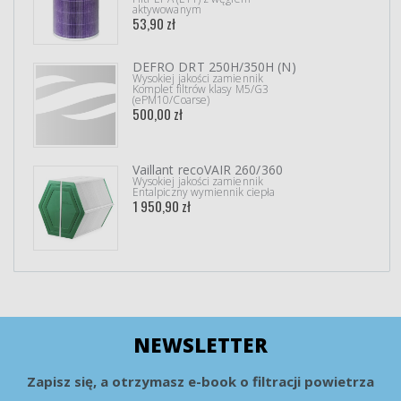
aktywowanym
53,90 zł
DEFRO DRT 250H/350H (N)
Wysokiej jakości zamiennik
Komplet filtrów klasy M5/G3
(ePM10/Coarse)
500,00 zł
Vaillant recoVAIR 260/360
Wysokiej jakości zamiennik
Entalpiczny wymiennik ciepła
1 950,90 zł
NEWSLETTER
Zapisz się, a otrzymasz e-book o filtracji powietrza