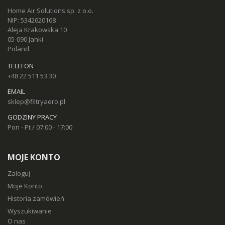
Home Air Solutions sp. z o.o.
NIP: 5342620168
Aleja Krakowska 10
05-090 Janki
Poland
TELEFON
+48 22 511 53 30
EMAIL
sklep@filtryaero.pl
GODZINY PRACY
Pon - Pt / 07:00 - 17:00
MOJE KONTO
Zaloguj
Moje Konto
Historia zamówień
Wyszukiwanie
O nas