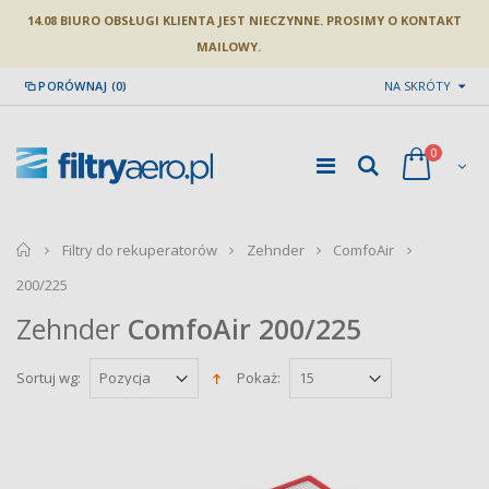
14.08 BIURO OBSŁUGI KLIENTA JEST NIECZYNNE. PROSIMY O KONTAKT
MAILOWY.
PORÓWNAJ (0)
NA SKRÓTY
0
home
Filtry do rekuperatorów
Zehnder
ComfoAir
200/225
Zehnder
ComfoAir
200/225
Sortuj wg:
Pokaż: