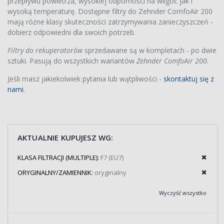
przepływu powietrza, wysokiej odporności na wilgoć jak i
wysoką temperaturę. Dostępne filtry do Zehnder ComfoAir 200
mają różne klasy skuteczności zatrzymywania zanieczyszczeń -
dobierz odpowiedni dla swoich potrzeb.
Filtry do rekuperatorów
sprzedawane są w kompletach - po dwie
sztuki. Pasują do wszystkich wariantów
Zehnder ComfoAir 200
.
Jeśli masz jakiekolwiek pytania lub wątpliwości -
skontaktuj się z
nami
.
AKTUALNIE KUPUJESZ WG:
KLASA FILTRACJI (MULTIPLE):
F7 (EU7)
ORYGINALNY/ZAMIENNIK:
oryginalny
Wyczyść wszystko