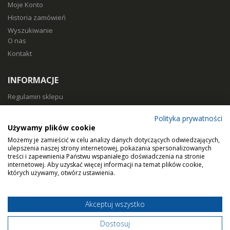
Moje Konto
Historia zamówień
Wyszukiwanie
O nas
Kontakt
INFORMACJE
Regulamin sklepu
Polityka prywatności
Polityka prywatności
Sposoby płatności
Używamy plików cookie
Koszty i czas dostawy
Możemy je zamieścić w celu analizy danych dotyczących odwiedzających,
Zwroty i reklamacje
ulepszenia naszej strony internetowej, pokazania spersonalizowanych
treści i zapewnienia Państwu wspaniałego doświadczenia na stronie
Klasy filtracji
internetowej. Aby uzyskać więcej informacji na temat plików cookie,
Dobierz filtry
których używamy, otwórz ustawienia.
Akceptuj wszystko
© Home Air Solutions sp. z o.o. - filtryaero.pl.
Filtry do rekuperacji.
Dostosuj
Wszystkie prawa zastrzeżone.