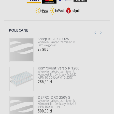
POLECANE
Sharp KC-F32EU-W
Wysokiej jakości zamiennik
Filtr węglowy
73,90 zł
Komfovent Verso R 1200
Wysokiej jakości zamienniki
Komplet filtrów klasy M5/M5
(ePM10 55%/ePM10 55%)
285,90 zł
DEFRO DRX 250V S
Wysokiej jakości zamiennik
Komplet filtrów klasy M5/G3
(ePM10/Coarse)
500,00 zł