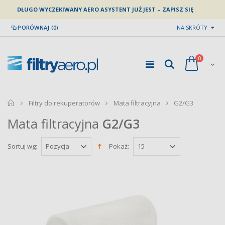
DŁUGO WYCZEKIWANY AERO ASYSTENT JUŻ JEST – ZAPISZ SIĘ
PORÓWNAJ (0)
NA SKRÓTY
0
home
Filtry do rekuperatorów
Mata filtracyjna
G2/G3
Mata filtracyjna
G2/G3
Sortuj wg:
Pokaż: