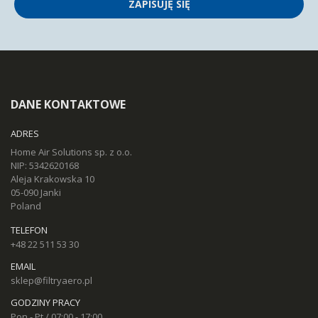
ZAPISUJĘ SIĘ
DANE KONTAKTOWE
ADRES
Home Air Solutions sp. z o.o.
NIP: 5342620168
Aleja Krakowska 10
05-090 Janki
Poland
TELEFON
+48 22 511 53 30
EMAIL
sklep@filtryaero.pl
GODZINY PRACY
Pon - Pt / 07:00 - 17:00