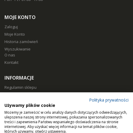
MOJE KONTO
Zaloguj
Moje Konto
Historia zamówień
Wyszukiwanie
O nas
Kontakt
INFORMACJE
Regulamin sklepu
Polityka prywatności
Polityka prywatności
Sposoby płatności
Używamy plików cookie
Koszty i czas dostawy
Możemy je zamieścić w celu analizy danych dotyczących odwiedzających,
Zwroty i reklamacje
ulepszenia naszej strony internetowej, pokazania spersonalizowanych
treści i zapewnienia Państwu wspaniałego doświadczenia na stronie
Klasy filtracji
internetowej. Aby uzyskać więcej informacji na temat plików cookie,
Dobierz filtry
których używamy, otwórz ustawienia.