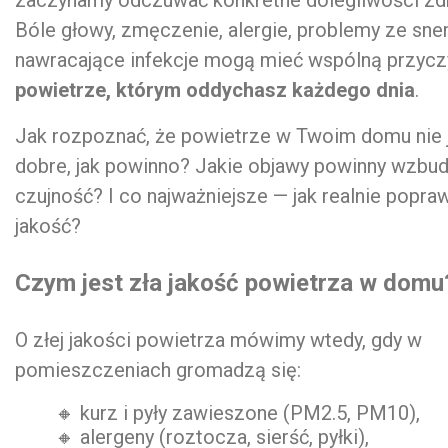
zaczynamy odczuwać konkretne dolegliwości zd
Bóle głowy, zmęczenie, alergie, problemy ze sn
nawracające infekcje mogą mieć wspólną przycz
powietrze, którym oddychasz każdego dnia
.
Jak rozpoznać, że powietrze w Twoim domu nie j
dobre, jak powinno? Jakie objawy powinny wzbud
czujność? I co najważniejsze — jak realnie popra
jakość?
Czym jest zła jakość powietrza w domu
O złej jakości powietrza mówimy wtedy, gdy w
pomieszczeniach gromadzą się:
🔸 kurz i pyły zawieszone (PM2.5, PM10),
🔸 alergeny (roztocza, sierść, pyłki),