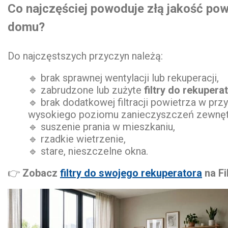
Co najczęściej powoduje złą jakość pow
domu?
Do najczęstszych przyczyn należą:
🔹 brak sprawnej wentylacji lub rekuperacji,
🔹 zabrudzone lub zużyte
filtry do rekupera
🔹 brak dodatkowej filtracji powietrza w prz
wysokiego poziomu zanieczyszczeń zewnęt
🔹 suszenie prania w mieszkaniu,
🔹 rzadkie wietrzenie,
🔹 stare, nieszczelne okna.
👉
Zobacz
filtry do swojego rekuperatora
na Fi