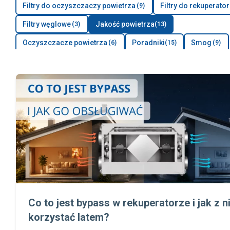
Filtry do oczyszczaczy powietrza
Filtry do rekuperato
9
Filtry węglowe
Jakość powietrza
3
13
Oczyszczacze powietrza
Poradniki
Smog
6
15
9
SMOGBOX
Wentylacja i rekuperacja
Zdrowie
2
13
13
Co to jest bypass w rekuperatorze i jak z n
korzystać latem?