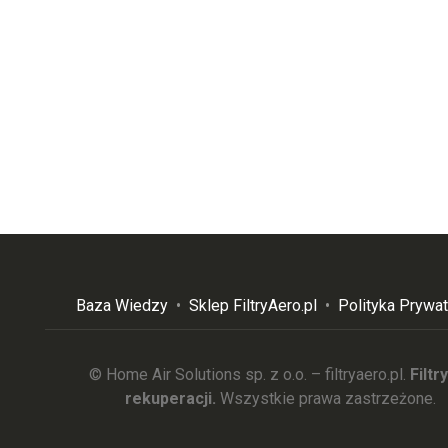
Baza Wiedzy
•
Sklep FiltryAero.pl
•
Polityka Prywat
© Home Air Solutions sp. z o.o. – filtryaero.pl.
Filtr
rekuperacji.
Wszystkie prawa zastrzeżone.