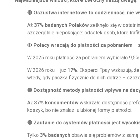
Najważniejsze wnioski, które zwróciły naszą uwagę:
🔴 Oszustwa internetowe to codzienność, nie w
Aż
37% badanych Polaków
zetknęło się w ostatni
szczególnie niepokojące: odsetek osób, które trafi
🔴
Polacy wracają do płatności za pobraniem – 
W 2025 roku płatność za pobraniem wybierało 9,5%
W 2026 roku – już
17%
. Eksperci Tpay wskazują, ż
wtedy, gdy paczka fizycznie do nich dotrze – szcz
🟡 Dostępność metody płatności wpływa na dec
Aż
37% konsumentów
wskazało dostępność prefer
koszyk, bo nie znalazł ulubionej formy płatności.
🟢 Zaufanie do systemów płatności jest wysoki
Tylko
3% badanych
obawia się problemów z samą pł