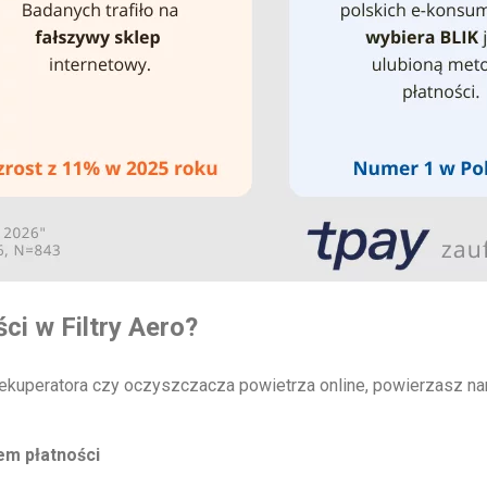
i w Filtry Aero?
o rekuperatora czy oczyszczacza powietrza online, powierzasz n
em płatności