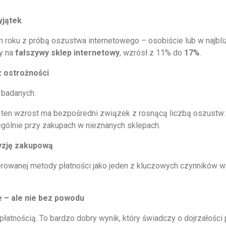
yjątek
m roku z próbą oszustwa internetowego – osobiście lub w najbliż
ły na
fałszywy sklep internetowy
, wzrósł z 11% do
17%
.
z ostrożności
 badanych.
e ten wzrost ma bezpośredni związek z rosnącą liczbą oszustw:
ególnie przy zakupach w nieznanych sklepach.
yzję zakupową
owanej metody płatności jako jeden z kluczowych czynników wy
e – ale nie bez powodu
atnością. To bardzo dobry wynik, który świadczy o dojrzałości 