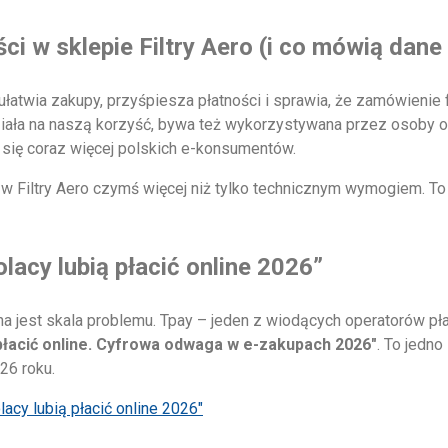
i w sklepie Filtry Aero (i co mówią dane
twia zakupy, przyśpiesza płatności i sprawia, że zamówienie fil
iała na naszą korzyść, bywa też wykorzystywana przez osoby o
y się coraz więcej polskich e-konsumentów.
s w Filtry Aero czymś więcej niż tylko technicznym wymogiem. 
acy lubią płacić online 2026”
na jest skala problemu. Tpay – jeden z wiodących operatorów pła
 płacić online. Cyfrowa odwaga w e-zakupach 2026″
. To jedn
26 roku.
lacy lubią płacić online 2026″