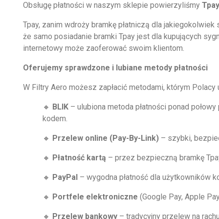
Obsługę płatności w naszym sklepie powierzyliśmy
Tpa
Tpay, zanim wdroży bramkę płatniczą dla jakiegokolwiek 
że samo posiadanie bramki Tpay jest dla kupujących sygn
internetowy może zaoferować swoim klientom.
Oferujemy sprawdzone i lubiane metody płatności
W Filtry Aero możesz zapłacić metodami, którym Polacy uf
🔸
BLIK
– ulubiona metoda płatności ponad połowy
kodem.
🔸
Przelew online (Pay-By-Link)
– szybki, bezpie
🔸
Płatność kartą
– przez bezpieczną bramkę Tpa
🔸
PayPal
– wygodna płatność dla użytkowników kon
🔸
Portfele elektroniczne
(Google Pay, Apple Pay
🔸
Przelew bankowy
– tradycyjny przelew na rach