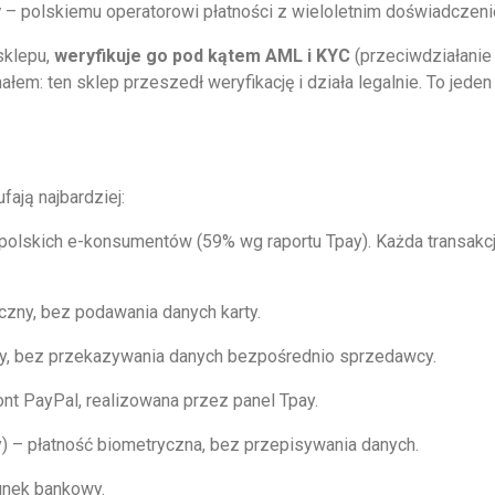
y
– polskiemu operatorowi płatności z wieloletnim doświadczen
sklepu,
weryfikuje go pod kątem AML i KYC
(przeciwdziałanie 
ałem: ten sklep przeszedł weryfikację i działa legalnie. To jed
ają najbardziej:
 polskich e-konsumentów (59% wg raportu Tpay). Każda transa
czny, bez podawania danych karty.
y, bez przekazywania danych bezpośrednio sprzedawcy.
t PayPal, realizowana przez panel Tpay.
) – płatność biometryczna, bez przepisywania danych.
unek bankowy.