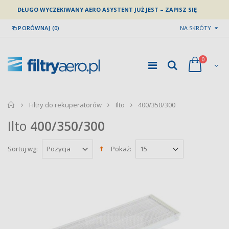
DŁUGO WYCZEKIWANY AERO ASYSTENT JUŻ JEST – ZAPISZ SIĘ
PORÓWNAJ (0)
NA SKRÓTY
0
home
Filtry do rekuperatorów
Ilto
400/350/300
Ilto
400/350/300
Sortuj wg:
Pokaż: