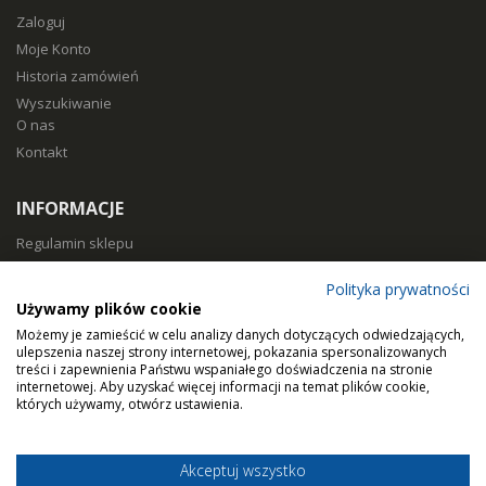
Zaloguj
Moje Konto
Historia zamówień
Wyszukiwanie
O nas
Kontakt
INFORMACJE
Regulamin sklepu
Polityka prywatności
Polityka prywatności
Sposoby płatności
Używamy plików cookie
Koszty i czas dostawy
Możemy je zamieścić w celu analizy danych dotyczących odwiedzających,
Zwroty i reklamacje
ulepszenia naszej strony internetowej, pokazania spersonalizowanych
treści i zapewnienia Państwu wspaniałego doświadczenia na stronie
Klasy filtracji
internetowej. Aby uzyskać więcej informacji na temat plików cookie,
Dobierz filtry
których używamy, otwórz ustawienia.
Akceptuj wszystko