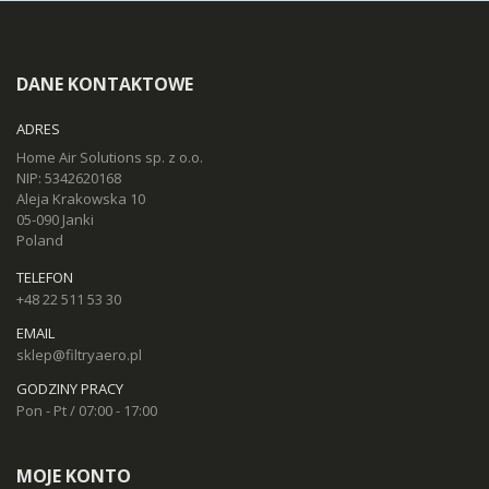
DANE KONTAKTOWE
ADRES
Home Air Solutions sp. z o.o.
NIP: 5342620168
Aleja Krakowska 10
05-090 Janki
Poland
TELEFON
+48 22 511 53 30
EMAIL
sklep@filtryaero.pl
GODZINY PRACY
Pon - Pt / 07:00 - 17:00
MOJE KONTO