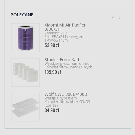
POLECANE
Xiaomi Mi Air Purifier
3/3C/3H
Zamiennik EKO
Filtr EPA (E11) z węglem
aktywowanym
53,90 zł
Stadler Form Karl
Wysokiej jakości zamienniki
Komplet filtrów nawilżających
109,90 zł
Wolf CWL 300B/400B
Wersja z bypass'em
Komplet filtrów klasy G3/G3
(Coarse)
34,90 zł