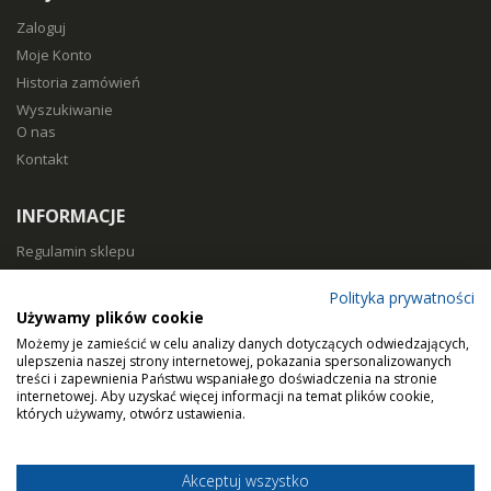
Zaloguj
Moje Konto
Historia zamówień
Wyszukiwanie
O nas
Kontakt
INFORMACJE
Regulamin sklepu
Polityka prywatności
Polityka prywatności
Sposoby płatności
Używamy plików cookie
Koszty i czas dostawy
Możemy je zamieścić w celu analizy danych dotyczących odwiedzających,
Zwroty i reklamacje
ulepszenia naszej strony internetowej, pokazania spersonalizowanych
treści i zapewnienia Państwu wspaniałego doświadczenia na stronie
Klasy filtracji
internetowej. Aby uzyskać więcej informacji na temat plików cookie,
Dobierz filtry
których używamy, otwórz ustawienia.
Akceptuj wszystko