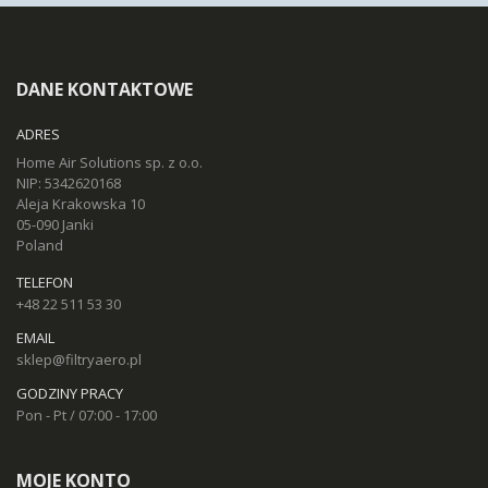
DANE KONTAKTOWE
ADRES
Home Air Solutions sp. z o.o.
NIP: 5342620168
Aleja Krakowska 10
05-090 Janki
Poland
TELEFON
+48 22 511 53 30
EMAIL
sklep@filtryaero.pl
GODZINY PRACY
Pon - Pt / 07:00 - 17:00
MOJE KONTO