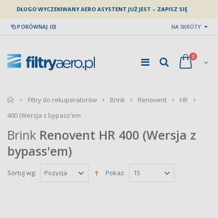
DŁUGO WYCZEKIWANY AERO ASYSTENT JUŻ JEST – ZAPISZ SIĘ
PORÓWNAJ (0)
NA SKRÓTY
0
home
Filtry do rekuperatorów
Brink
Renovent
HR
400 (Wersja z bypass'em
Brink
Renovent HR 400 (Wersja z
bypass'em)
Sortuj wg:
Pokaż: