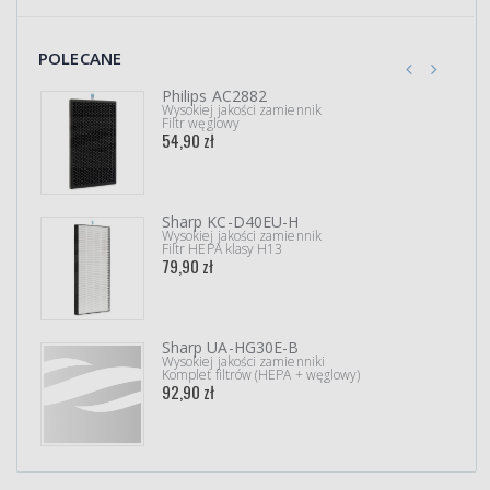
POLECANE
Philips AC2882
Wysokiej jakości zamiennik
Filtr węglowy
54,90 zł
Sharp KC-D40EU-H
Wysokiej jakości zamiennik
Filtr HEPA klasy H13
79,90 zł
Sharp UA-HG30E-B
Wysokiej jakości zamienniki
Komplet filtrów (HEPA + węglowy)
92,90 zł